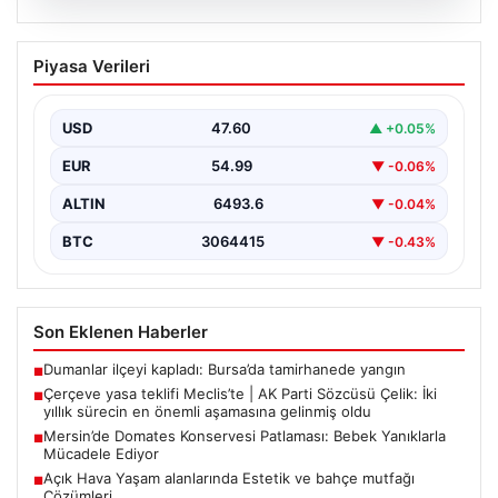
05.08.2026
Mersin’de Domates Konservesi
Piyasa Verileri
Patlaması: Bebek Yanıklarla Mücadele
Ediyor
USD
47.60
▲ +0.05%
19 Eylül 2023 tarihinde Mersin’in Çakır ailesi korku dolu
anlar yaşadı. Aile, misafirlikte oldukları…
EUR
54.99
▼ -0.06%
ALTIN
6493.6
▼ -0.04%
BTC
3064415
▼ -0.43%
Son Eklenen Haberler
Dumanlar ilçeyi kapladı: Bursa’da tamirhanede yangın
■
Çerçeve yasa teklifi Meclis’te | AK Parti Sözcüsü Çelik: İki
■
yıllık sürecin en önemli aşamasına gelinmiş oldu
Mersin’de Domates Konservesi Patlaması: Bebek Yanıklarla
■