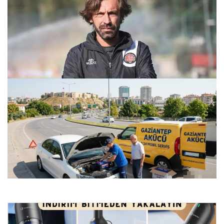
Teknik direktör Andrea Pirlo’nun yeni takımı belli oldu!
25.07.2026 11:21
Gaziantep Şehir Merkezi Araç Performans Üniteleri –
Gaziantep Akücü
24.07.2026 22:06