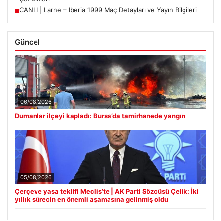
Mücadele Ediyor
Açık Hava Yaşam alanlarında Estetik ve bahçe mutfağı
■
Çözümleri
CANLI | Larne – Iberia 1999 Maç Detayları ve Yayın Bilgileri
■
Güncel
06/08/2026
Dumanlar ilçeyi kapladı: Bursa’da tamirhanede yangın
05/08/2026
Çerçeve yasa teklifi Meclis’te | AK Parti Sözcüsü Çelik: İki