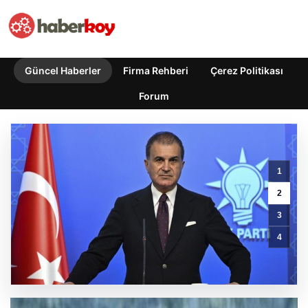
Güncel Haberler
Firma Rehberi
Çerez Politikası
Forum
1
Ertuğrul
2
Özkök
3
Hakkında
Cumhurbaşkanına
4
Hakaret
Soruşturması
Başlatıldı
GÜNCEL HABERLER
0 YORUM