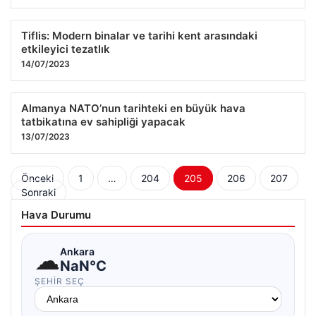
Tiflis: Modern binalar ve tarihi kent arasındaki
etkileyici tezatlık
14/07/2023
Almanya NATO’nun tarihteki en büyük hava
tatbikatına ev sahipliği yapacak
13/07/2023
Yazı
Önceki
1
…
204
205
206
207
Sonraki
sayfalaması
Hava Durumu
☁
Ankara
NaN°C
ŞEHIR SEÇ