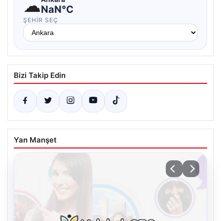
☁
NaN°C
ŞEHIR SEÇ
Bizi Takip Edin
Yan Manşet