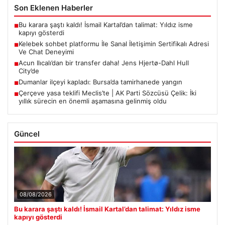
Son Eklenen Haberler
Bu karara şaştı kaldı! İsmail Kartal’dan talimat: Yıldız isme
■
kapıyı gösterdi
Kelebek sohbet platformu İle Sanal İletişimin Sertifikalı Adresi
■
Ve Chat Deneyimi
Acun Ilıcalı’dan bir transfer daha! Jens Hjertø-Dahl Hull
■
City’de
Dumanlar ilçeyi kapladı: Bursa’da tamirhanede yangın
■
Çerçeve yasa teklifi Meclis’te | AK Parti Sözcüsü Çelik: İki
■
yıllık sürecin en önemli aşamasına gelinmiş oldu
Güncel
08/08/2026
Bu karara şaştı kaldı! İsmail Kartal’dan talimat: Yıldız isme
kapıyı gösterdi