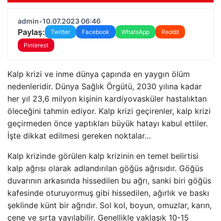
admin
•
10.07.2023 06:46
Paylaş:
Twitter
Facebook
WhatsApp
Reddit
Pinterest
Kalp krizi ve inme dünya çapında en yaygın ölüm
nedenleridir. Dünya Sağlık Örgütü, 2030 yılına kadar
her yıl 23,6 milyon kişinin kardiyovasküler hastalıktan
öleceğini tahmin ediyor. Kalp krizi geçirenler, kalp krizi
geçirmeden önce yaptıkları büyük hatayı kabul ettiler.
İşte dikkat edilmesi gereken noktalar…
Kalp krizinde görülen kalp krizinin en temel belirtisi
kalp ağrısı olarak adlandırılan göğüs ağrısıdır. Göğüs
duvarının arkasında hissedilen bu ağrı, sanki biri göğüs
kafesinde oturuyormuş gibi hissedilen, ağırlık ve baskı
şeklinde künt bir ağrıdır. Sol kol, boyun, omuzlar, karın,
çene ve sırta yayılabilir. Genellikle yaklaşık 10-15