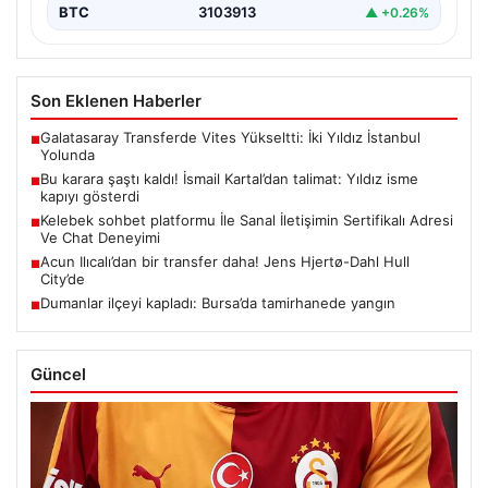
BTC
3103913
▲ +0.26%
Son Eklenen Haberler
Galatasaray Transferde Vites Yükseltti: İki Yıldız İstanbul
■
Yolunda
Bu karara şaştı kaldı! İsmail Kartal’dan talimat: Yıldız isme
■
kapıyı gösterdi
Kelebek sohbet platformu İle Sanal İletişimin Sertifikalı Adresi
■
Ve Chat Deneyimi
Acun Ilıcalı’dan bir transfer daha! Jens Hjertø-Dahl Hull
■
City’de
Dumanlar ilçeyi kapladı: Bursa’da tamirhanede yangın
■
Güncel