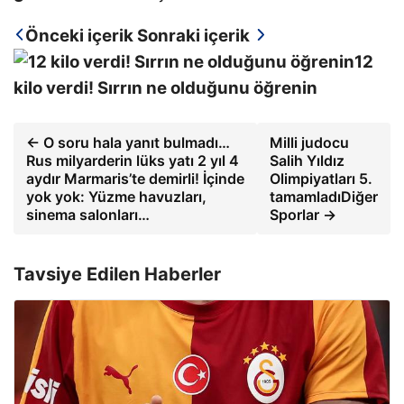
Önceki içerik
Sonraki içerik
12
kilo verdi! Sırrın ne olduğunu öğrenin
← O soru hala yanıt bulmadı…
Milli judocu
Rus milyarderin lüks yatı 2 yıl 4
Salih Yıldız
aydır Marmaris’te demirli! İçinde
Olimpiyatları 5.
yok yok: Yüzme havuzları,
tamamladıDiğer
sinema salonları…
Sporlar →
Tavsiye Edilen Haberler