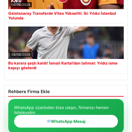
09/08/2026
Galatasaray Transferde Vites Yükseltti: İki Yıldız İstanbul
Yolunda
08/08/2026
Bu karara şaştı kaldı! İsmail Kartal’dan talimat: Yıldız isme
kapıyı gösterdi
Rehbere Firma Ekle
WhatsApp üzerinden bize ulaşın, firmanızı hemen
listeleyelim.
WhatsApp Mesaj