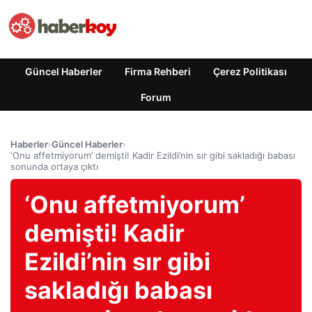
Güncel Haberler
Firma Rehberi
Çerez Politikası
Forum
Haberler
›
Güncel Haberler
›
‘Onu affetmiyorum’ demişti! Kadir Ezildi’nin sır gibi sakladığı babası
sonunda ortaya çıktı
‘Onu affetmiyorum’
demişti! Kadir
Ezildi’nin sır gibi
sakladığı babası