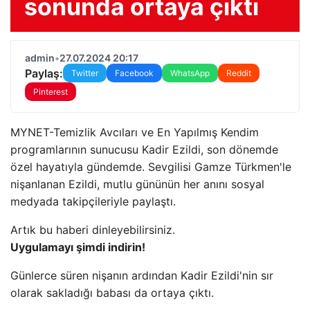
sonunda ortaya çıktı
admin
•
27.07.2024 20:17
Paylaş:
Twitter
Facebook
WhatsApp
Reddit
Pinterest
MYNET-Temizlik Avcıları ve En Yapılmış Kendim
programlarının sunucusu Kadir Ezildi, son dönemde
özel hayatıyla gündemde. Sevgilisi Gamze Türkmen'le
nişanlanan Ezildi, mutlu gününün her anını sosyal
medyada takipçileriyle paylaştı.
Artık bu haberi dinleyebilirsiniz.
Uygulamayı şimdi indirin!
Günlerce süren nişanın ardından Kadir Ezildi'nin sır
olarak sakladığı babası da ortaya çıktı.