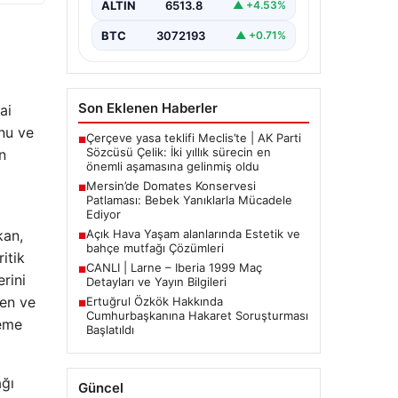
ALTIN
6513.8
▲ +4.53%
BTC
3072193
▲ +0.71%
Son Eklenen Haberler
ai
unu ve
Çerçeve yasa teklifi Meclis’te | AK Parti
■
Sözcüsü Çelik: İki yıllık sürecin en
n
önemli aşamasına gelinmiş oldu
Mersin’de Domates Konservesi
■
Patlaması: Bebek Yanıklarla Mücadele
Ediyor
Açık Hava Yaşam alanlarında Estetik ve
kan,
■
bahçe mutfağı Çözümleri
itik
CANLI | Larne – Iberia 1999 Maç
■
rini
Detayları ve Yayın Bilgileri
len ve
Ertuğrul Özkök Hakkında
■
Cumhurbaşkanına Hakaret Soruşturması
deme
Başlatıldı
ağı
Güncel