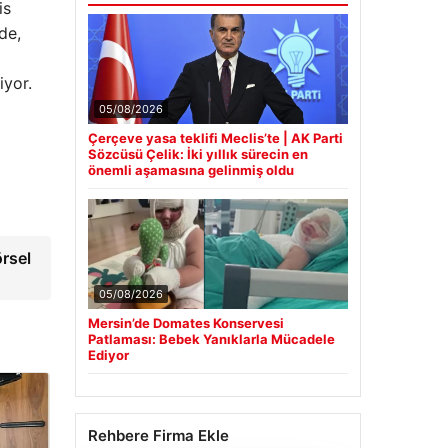
is
de,
iyor.
05/08/2026
Çerçeve yasa teklifi Meclis’te | AK Parti
Sözcüsü Çelik: İki yıllık sürecin en
önemli aşamasına gelinmiş oldu
örsel
05/08/2026
Mersin’de Domates Konservesi
Patlaması: Bebek Yanıklarla Mücadele
Ediyor
Rehbere Firma Ekle