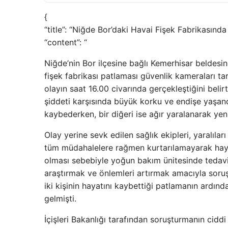
{
“title”: “Niğde Bor’daki Havai Fişek Fabrikasın
“content”: “
Niğde’nin Bor ilçesine bağlı Kemerhisar beldes
fişek fabrikası patlaması güvenlik kameraları ta
olayın saat 16.00 civarında gerçekleştiğini beli
şiddeti karşısında büyük korku ve endişe yaşand
kaybederken, bir diğeri ise ağır yaralanarak yen
Olay yerine sevk edilen sağlık ekipleri, yaralılar
tüm müdahalelere rağmen kurtarılamayarak hayat
olması sebebiyle yoğun bakım ünitesinde tedavi al
araştırmak ve önlemleri artırmak amacıyla soru
iki kişinin hayatını kaybettiği patlamanın ardın
gelmişti.
İçişleri Bakanlığı tarafından soruşturmanın ciddi