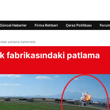
Güncel Haberler
Firma Rehberi
Çerez Politikası
Foru
ındaki patlama kamerada
ek fabrikasındaki patlama