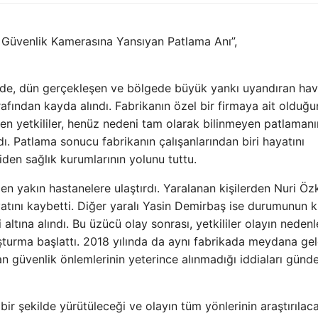
da Güvenlik Kamerasına Yansıyan Patlama Anı”,
inde, dün gerçekleşen ve bölgede büyük yankı uyandıran hav
rafından kayda alındı. Fabrikanın özel bir firmaya ait olduğ
rten yetkililer, henüz nedeni tam olarak bilinmeyen patlamanı
ı. Patlama sonucu fabrikanın çalışanlarından biri hayatını
iden sağlık kurumlarının yolunu tuttu.
ı en yakın hastanelere ulaştırdı. Yaralanan kişilerden Nuri Öz
ını kaybetti. Diğer yaralı Yasin Demirbaş ise durumunun kr
tına alındı. Bu üzücü olay sonrası, yetkililer olayın nedenle
şturma başlattı. 2018 yılında da aynı fabrikada meydana ge
dan güvenlik önlemlerinin yeterince alınmadığı iddiaları gün
 bir şekilde yürütüleceği ve olayın tüm yönlerinin araştırılac