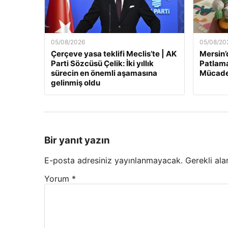
05/08/2026
05/08/20
Çerçeve yasa teklifi Meclis’te | AK
Mersin’
Parti Sözcüsü Çelik: İki yıllık
Patlama
sürecin en önemli aşamasına
Mücade
gelinmiş oldu
Bir yanıt yazın
E-posta adresiniz yayınlanmayacak.
Gerekli ala
Yorum
*