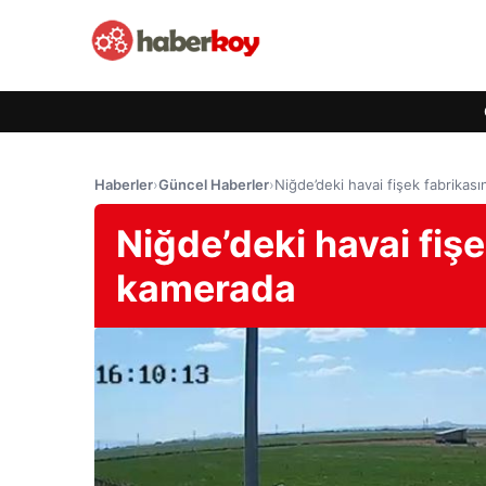
Haberler
›
Güncel Haberler
›
Niğde’deki havai fişek fabrikas
Niğde’deki havai fiş
kamerada