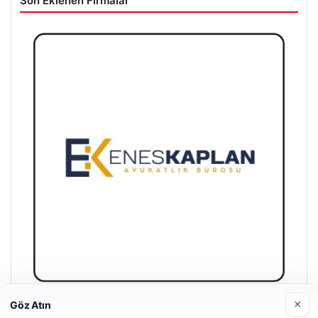
Son Eklenen Firmalar
×
Göz Atın
Enes Kaplan Avukatlık Bürosu