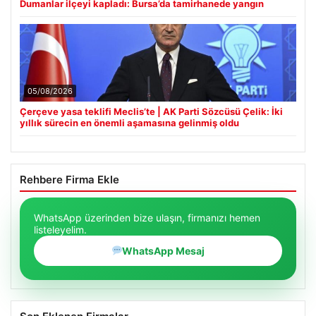
Dumanlar ilçeyi kapladı: Bursa’da tamirhanede yangın
05/08/2026
Çerçeve yasa teklifi Meclis’te | AK Parti Sözcüsü Çelik: İki
yıllık sürecin en önemli aşamasına gelinmiş oldu
Rehbere Firma Ekle
WhatsApp üzerinden bize ulaşın, firmanızı hemen
listeleyelim.
WhatsApp Mesaj