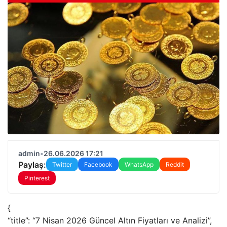
admin
•
26.06.2026 17:21
Paylaş:
Twitter
Facebook
WhatsApp
Reddit
Pinterest
{
“title”: “7 Nisan 2026 Güncel Altın Fiyatları ve Analizi”,