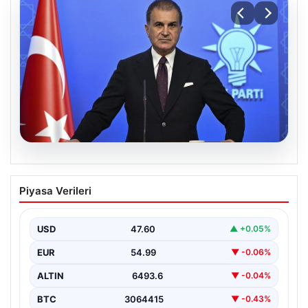
05.08.2026
Çerçeve yasa teklifi Meclis’te | AK Parti
Piyasa Verileri
Sözcüsü Çelik: İki yıllık sürecin en
önemli aşamasına gelinmiş oldu
USD
47.60
▲ +0.05%
EUR
54.99
▼ -0.06%
ALTIN
6493.6
▼ -0.04%
BTC
3064415
▼ -0.43%