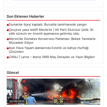
Son Eklenen Haberler
Dumanlar ilçeyi kapladı: Bursa’da tamirhanede yangın
■
Çerçeve yasa teklifi Meclis’te | AK Parti Sözcüsü Çelik: İki
■
yıllık sürecin en önemli aşamasına gelinmiş oldu
Mersin’de Domates Konservesi Patlaması: Bebek Yanıklarla
■
Mücadele Ediyor
Açık Hava Yaşam alanlarında Estetik ve bahçe mutfağı
■
Çözümleri
CANLI | Larne – Iberia 1999 Maç Detayları ve Yayın Bilgileri
■
Güncel
06/08/2026