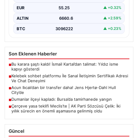
sağlaması kritik bir değer taşımaktadır. Günümüzde
EUR
55.25
▲ +0.32%
birçok…
ALTIN
6660.6
▲ +2.59%
BTC
3096222
▲ +0.23%
Son Eklenen Haberler
Bu karara şaştı kaldı! İsmail Kartal’dan talimat: Yıldız isme
■
kapıyı gösterdi
Kelebek sohbet platformu İle Sanal İletişimin Sertifikalı Adresi
■
Ve Chat Deneyimi
Acun Ilıcalı’dan bir transfer daha! Jens Hjertø-Dahl Hull
■
City’de
Dumanlar ilçeyi kapladı: Bursa’da tamirhanede yangın
■
Çerçeve yasa teklifi Meclis’te | AK Parti Sözcüsü Çelik: İki
■
yıllık sürecin en önemli aşamasına gelinmiş oldu
Güncel