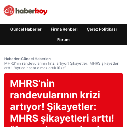
Güncel Haberler
Firma Rehberi
Çerez Politikası
Forum
Haberler
›
Güncel Haberler
›
MHRS’nin randevularının krizi artıyor! Şikayetler: MHRS şikayetleri
arttı! “Ayrıca hasta olmak artık lüks”
MHRS’nin
randevularının krizi
artıyor! Şikayetler:
MHRS şikayetleri arttı!