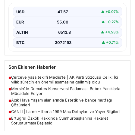
Ediyor
USD
47.57
▲ +0.07%
19 Eylül 2023 tarihinde Mersin’in Çakır ailesi korku dolu
anlar yaşadı. Aile, misafirlikte oldukları…
EUR
55.00
▲ +0.27%
ALTIN
6513.8
▲ +4.53%
BTC
3072193
▲ +0.71%
Son Eklenen Haberler
Çerçeve yasa teklifi Meclis’te | AK Parti Sözcüsü Çelik: İki
■
yıllık sürecin en önemli aşamasına gelinmiş oldu
Mersin’de Domates Konservesi Patlaması: Bebek Yanıklarla
■
Mücadele Ediyor
Açık Hava Yaşam alanlarında Estetik ve bahçe mutfağı
■
Çözümleri
CANLI | Larne – Iberia 1999 Maç Detayları ve Yayın Bilgileri
■
Ertuğrul Özkök Hakkında Cumhurbaşkanına Hakaret
■
Soruşturması Başlatıldı