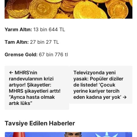
Yarım Altın:
13 bin 644 TL
Tam Altın:
27 bin 27 TL
Gremse Gold:
67 bin 776 tl
← MHRS’nin
Televizyonda yeni
randevularının krizi
yasak: Popüler diziler
artıyor! Şikayetler:
de listede! ‘Çocuk
MHRS şikayetleri arttı!
yerine kariyer tercih
“Ayrıca hasta olmak
eden kadına yer yok’ →
artık lüks”
Tavsiye Edilen Haberler