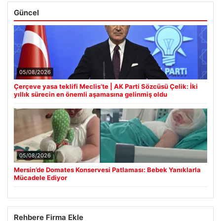
Güncel
05/08/2026
Çerçeve yasa teklifi Meclis’te | AK Parti Sözcüsü Çelik: İki
yıllık sürecin en önemli aşamasına gelinmiş oldu
05/08/2026
Mersin’de Domates Konservesi Patlaması: Bebek Yanıklarla
Mücadele Ediyor
Rehbere Firma Ekle