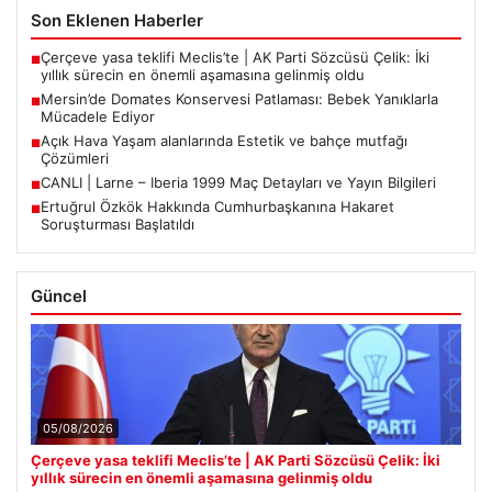
Son Eklenen Haberler
Çerçeve yasa teklifi Meclis’te | AK Parti Sözcüsü Çelik: İki
■
yıllık sürecin en önemli aşamasına gelinmiş oldu
Mersin’de Domates Konservesi Patlaması: Bebek Yanıklarla
■
Mücadele Ediyor
Açık Hava Yaşam alanlarında Estetik ve bahçe mutfağı
■
Çözümleri
CANLI | Larne – Iberia 1999 Maç Detayları ve Yayın Bilgileri
■
Ertuğrul Özkök Hakkında Cumhurbaşkanına Hakaret
■
Soruşturması Başlatıldı
Güncel
05/08/2026
Çerçeve yasa teklifi Meclis’te | AK Parti Sözcüsü Çelik: İki
yıllık sürecin en önemli aşamasına gelinmiş oldu