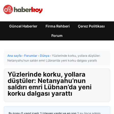
Güncel Haberler
Firma Rehberi
Çerez Politikası
Forum
Ana sayfa
›
Forumlar
›
Dünya
›
Yüzlerinde korku, yollara düştüler:
Netanyahu’nun saldırı emri Lübnan’da yeni korku dalgası yarattı
Yüzlerinde korku, yollara
düştüler: Netanyahu’nun
saldırı emri Lübnan’da yeni
korku dalgası yarattı
Bu konu 0 yanıt içerir, 1 izleyen vardır ve en son
2 ay önce
admin