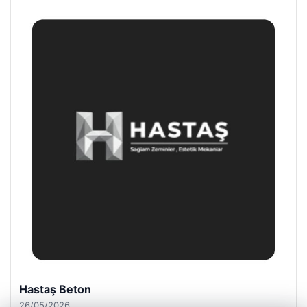
Enes Kaplan Avukatlık Bürosu
28/04/2026