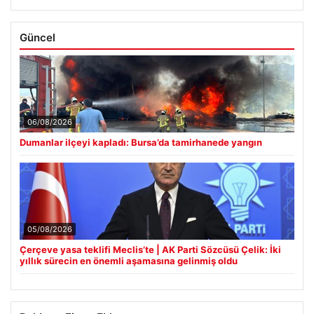
Güncel
06/08/2026
Dumanlar ilçeyi kapladı: Bursa’da tamirhanede yangın
05/08/2026
Çerçeve yasa teklifi Meclis’te | AK Parti Sözcüsü Çelik: İki
yıllık sürecin en önemli aşamasına gelinmiş oldu