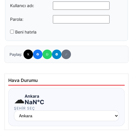
Kullanıcı adı:
Parola:
Beni hatırla
Paylaş:
Hava Durumu
☁
Ankara
NaN°C
ŞEHIR SEÇ