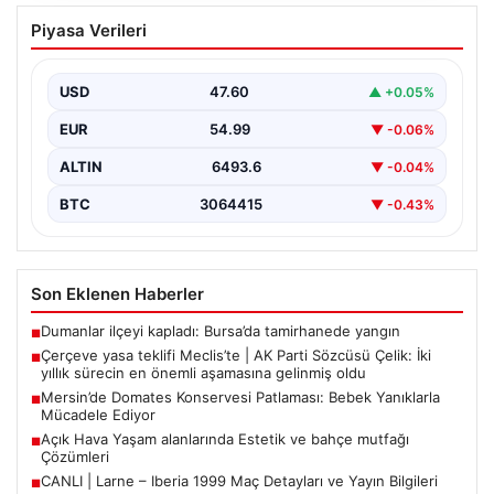
Çerçeve yasa teklifi Meclis’te | AK Parti
Piyasa Verileri
Sözcüsü Çelik: İki yıllık sürecin en
önemli aşamasına gelinmiş oldu
USD
47.60
▲ +0.05%
EUR
54.99
▼ -0.06%
ALTIN
6493.6
▼ -0.04%
BTC
3064415
▼ -0.43%
Son Eklenen Haberler
Dumanlar ilçeyi kapladı: Bursa’da tamirhanede yangın
■
Çerçeve yasa teklifi Meclis’te | AK Parti Sözcüsü Çelik: İki
■
yıllık sürecin en önemli aşamasına gelinmiş oldu
Mersin’de Domates Konservesi Patlaması: Bebek Yanıklarla
■
Mücadele Ediyor
Açık Hava Yaşam alanlarında Estetik ve bahçe mutfağı
■
Çözümleri
CANLI | Larne – Iberia 1999 Maç Detayları ve Yayın Bilgileri
■