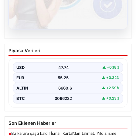
08.08.2026
Kelebek sohbet platformu İle Sanal
Piyasa Verileri
İletişimin Sertifikalı Adresi Ve Chat
Deneyimi
USD
47.74
▲ +0.18%
İnternet çağında bireylerin güvenli bir şekilde bağlantı
sağlaması kritik bir değer taşımaktadır. Günümüzde
EUR
55.25
▲ +0.32%
birçok…
ALTIN
6660.6
▲ +2.59%
BTC
3096222
▲ +0.23%
Son Eklenen Haberler
Bu karara şaştı kaldı! İsmail Kartal’dan talimat: Yıldız isme
■