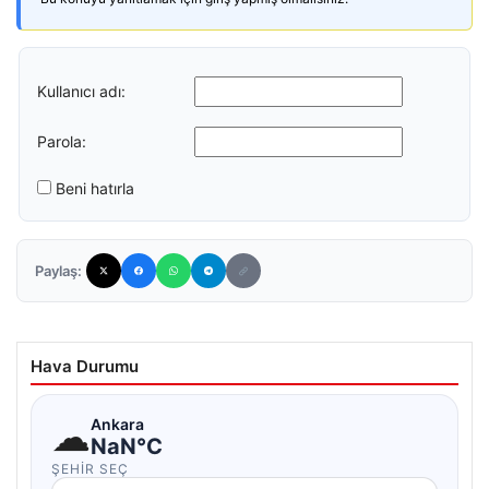
Kullanıcı adı:
Parola:
Beni hatırla
Paylaş:
Hava Durumu
☁
Ankara
NaN°C
ŞEHIR SEÇ