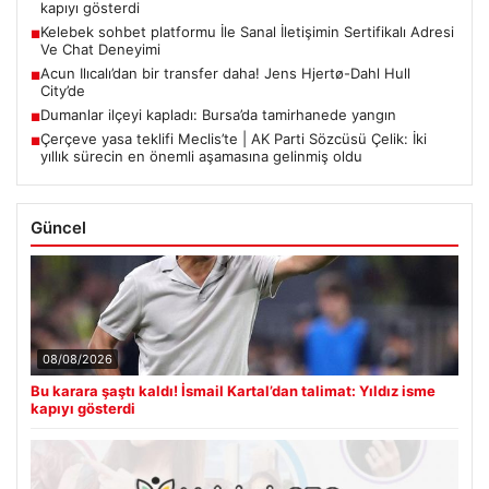
kapıyı gösterdi
Kelebek sohbet platformu İle Sanal İletişimin Sertifikalı Adresi
■
Ve Chat Deneyimi
Acun Ilıcalı’dan bir transfer daha! Jens Hjertø-Dahl Hull
■
City’de
Dumanlar ilçeyi kapladı: Bursa’da tamirhanede yangın
■
Çerçeve yasa teklifi Meclis’te | AK Parti Sözcüsü Çelik: İki
■
yıllık sürecin en önemli aşamasına gelinmiş oldu
Güncel
08/08/2026
Bu karara şaştı kaldı! İsmail Kartal’dan talimat: Yıldız isme
kapıyı gösterdi