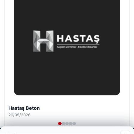
Enes Kaplan Avukatlık Bürosu
28/04/2026