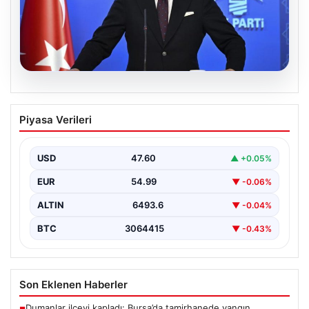
05.08.2026
Çerçeve yasa teklifi Meclis’te | AK Parti
Piyasa Verileri
Sözcüsü Çelik: İki yıllık sürecin en
önemli aşamasına gelinmiş oldu
USD
47.60
▲ +0.05%
EUR
54.99
▼ -0.06%
ALTIN
6493.6
▼ -0.04%
BTC
3064415
▼ -0.43%
Son Eklenen Haberler
Dumanlar ilçeyi kapladı: Bursa’da tamirhanede yangın