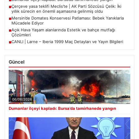
■
Çerçeve yasa teklifi Meclis’te | AK Parti Sözcüsü Çelik: İki
■
yıllık sürecin en önemli aşamasına gelinmiş oldu
Mersin’de Domates Konservesi Patlaması: Bebek Yanıklarla
■
Mücadele Ediyor
Açık Hava Yaşam alanlarında Estetik ve bahçe mutfağı
■
Çözümleri
CANLI | Larne – Iberia 1999 Maç Detayları ve Yayın Bilgileri
■
Güncel
06/08/2026
Dumanlar ilçeyi kapladı: Bursa’da tamirhanede yangın