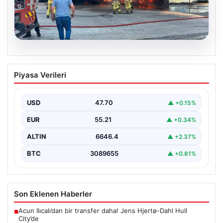
06.08.2026
Dumanlar ilçeyi kapladı: Bursa’da
Piyasa Verileri
tamirhanede yangın
USD
47.70
▲ +0.15%
EUR
55.21
▲ +0.34%
ALTIN
6646.4
▲ +2.37%
BTC
3089655
▲ +0.81%
Son Eklenen Haberler
Acun Ilıcalı’dan bir transfer daha! Jens Hjertø-Dahl Hull
■
City’de