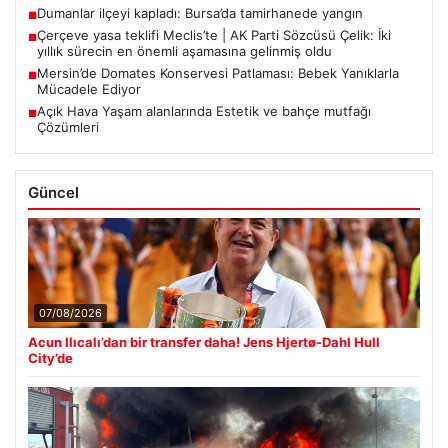
Dumanlar ilçeyi kapladı: Bursa’da tamirhanede yangın
■
Çerçeve yasa teklifi Meclis’te | AK Parti Sözcüsü Çelik: İki
■
yıllık sürecin en önemli aşamasına gelinmiş oldu
Mersin’de Domates Konservesi Patlaması: Bebek Yanıklarla
■
Mücadele Ediyor
Açık Hava Yaşam alanlarında Estetik ve bahçe mutfağı
■
Çözümleri
Güncel
07/08/2026
Acun Ilıcalı’dan bir transfer daha! Jens Hjertø-Dahl Hull
City’de