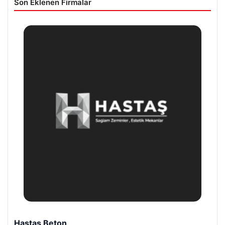
Son Eklenen Firmalar
Enes Kaplan Avukatlık Bürosu