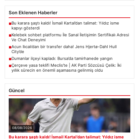
Son Eklenen Haberler
Bu karara şaştı kaldı! İsmail Kartal’dan talimat: Yıldız isme
■
kapıyı gösterdi
Kelebek sohbet platformu İle Sanal İletişimin Sertifikalı Adresi
■
Ve Chat Deneyimi
Acun Ilıcalı’dan bir transfer daha! Jens Hjertø-Dahl Hull
■
City’de
Dumanlar ilçeyi kapladı: Bursa’da tamirhanede yangın
■
Çerçeve yasa teklifi Meclis’te | AK Parti Sözcüsü Çelik: İki
■
yıllık sürecin en önemli aşamasına gelinmiş oldu
Güncel
08/08/2026
Bu karara şaştı kaldı! İsmail Kartal’dan talimat: Yıldız isme