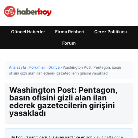
Güncel Haberler
Firma Rehberi
Çerez Politikası
Forum
Ana sayfa
›
Forumlar
›
Dünya
›
Washington Post: Pentagon, basın
ofisini gizli alan ilan ederek gazetecilerin girişini yasakladı
Washington Post: Pentagon,
basın ofisini gizli alan ilan
ederek gazetecilerin girişini
yasakladı
Bu konu 0 yanıt içerir, 1 izleyen vardır ve en son
2 ay 1 hafta önce