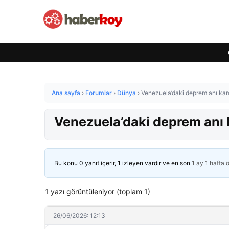
Ana sayfa
›
Forumlar
›
Dünya
›
Venezuela’daki deprem anı k
Venezuela’daki deprem an
Bu konu 0 yanıt içerir, 1 izleyen vardır ve en son
1 ay 1 hafta 
1 yazı görüntüleniyor (toplam 1)
26/06/2026: 12:13