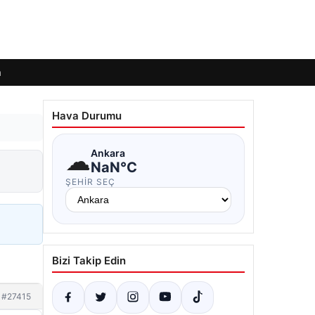
m
Hava Durumu
☁
Ankara
NaN°C
ŞEHIR SEÇ
Bizi Takip Edin
#27415