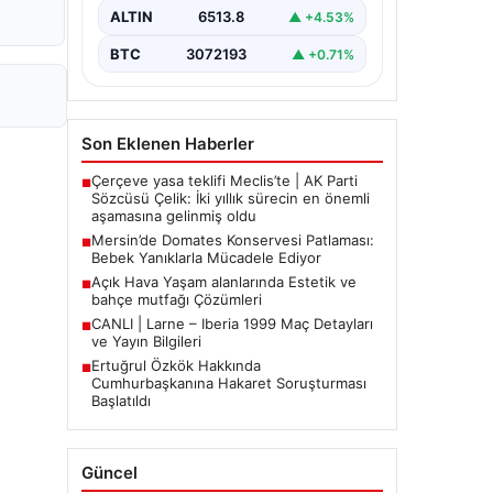
Aile, misafirlikte oldukları…
ALTIN
6513.8
▲ +4.53%
BTC
3072193
▲ +0.71%
Son Eklenen Haberler
Çerçeve yasa teklifi Meclis’te | AK Parti
■
Sözcüsü Çelik: İki yıllık sürecin en önemli
aşamasına gelinmiş oldu
Mersin’de Domates Konservesi Patlaması:
■
Bebek Yanıklarla Mücadele Ediyor
Açık Hava Yaşam alanlarında Estetik ve
■
bahçe mutfağı Çözümleri
CANLI | Larne – Iberia 1999 Maç Detayları
■
ve Yayın Bilgileri
Ertuğrul Özkök Hakkında
■
Cumhurbaşkanına Hakaret Soruşturması
Başlatıldı
Güncel