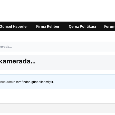
Güncel Haberler
Firma Rehberi
Çerez Politikası
Foru
amerada…
ı kamerada…
önce
admin
tarafından güncellenmiştir.