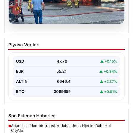
06.08.2026
Dumanlar ilçeyi kapladı: Bursa’da
Piyasa Verileri
tamirhanede yangın
USD
47.70
▲ +0.15%
EUR
55.21
▲ +0.34%
ALTIN
6646.4
▲ +2.37%
BTC
3089655
▲ +0.81%
Son Eklenen Haberler
Acun Ilıcalı’dan bir transfer daha! Jens Hjertø-Dahl Hull
■
City’de