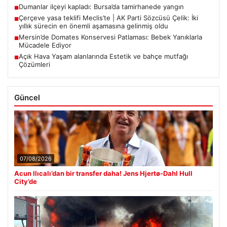
Dumanlar ilçeyi kapladı: Bursa’da tamirhanede yangın
■
Çerçeve yasa teklifi Meclis’te | AK Parti Sözcüsü Çelik: İki
■
yıllık sürecin en önemli aşamasına gelinmiş oldu
Mersin’de Domates Konservesi Patlaması: Bebek Yanıklarla
■
Mücadele Ediyor
Açık Hava Yaşam alanlarında Estetik ve bahçe mutfağı
■
Çözümleri
Güncel
07/08/2026
Acun Ilıcalı’dan bir transfer daha! Jens Hjertø-Dahl Hull
City’de