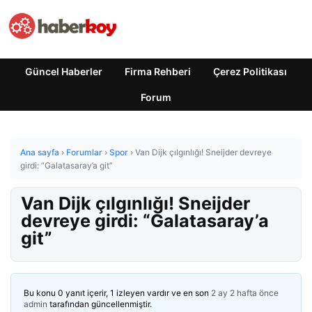
Güncel Haberler
Firma Rehberi
Çerez Politikası
Forum
Ana sayfa
›
Forumlar
›
Spor
›
Van Dijk çılgınlığı! Sneijder devreye
girdi: “Galatasaray’a git”
Van Dijk çılgınlığı! Sneijder
devreye girdi: “Galatasaray’a
git”
Bu konu 0 yanıt içerir, 1 izleyen vardır ve en son
2 ay 2 hafta önce
admin
tarafından güncellenmiştir.