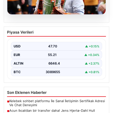
07.08.2026
Acun Ilıcalı’dan bir transfer daha! Jens
Piyasa Verileri
Hjertø-Dahl Hull City’de
USD
47.70
▲ +0.15%
EUR
55.21
▲ +0.34%
ALTIN
6646.4
▲ +2.37%
BTC
3089655
▲ +0.81%
Son Eklenen Haberler
Kelebek sohbet platformu İle Sanal İletişimin Sertifikalı Adresi
■
Ve Chat Deneyimi
Acun Ilıcalı’dan bir transfer daha! Jens Hjertø-Dahl Hull
■