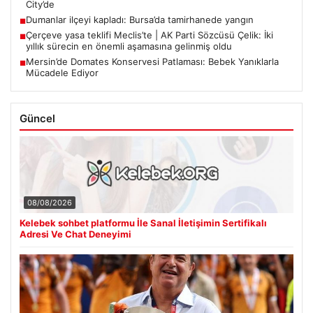
City’de
Dumanlar ilçeyi kapladı: Bursa’da tamirhanede yangın
■
Çerçeve yasa teklifi Meclis’te | AK Parti Sözcüsü Çelik: İki
■
yıllık sürecin en önemli aşamasına gelinmiş oldu
Mersin’de Domates Konservesi Patlaması: Bebek Yanıklarla
■
Mücadele Ediyor
Güncel
08/08/2026
Kelebek sohbet platformu İle Sanal İletişimin Sertifikalı
Adresi Ve Chat Deneyimi