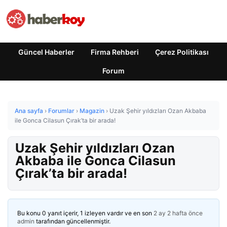
Güncel Haberler
Firma Rehberi
Çerez Politikası
Forum
Ana sayfa
›
Forumlar
›
Magazin
›
Uzak Şehir yıldızları Ozan Akbaba
ile Gonca Cilasun Çırak’ta bir arada!
Uzak Şehir yıldızları Ozan
Akbaba ile Gonca Cilasun
Çırak’ta bir arada!
Bu konu 0 yanıt içerir, 1 izleyen vardır ve en son
2 ay 2 hafta önce
admin
tarafından güncellenmiştir.