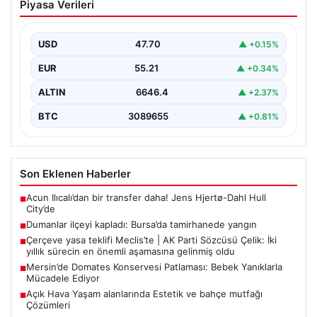
Piyasa Verileri
tamirhanede yangın
USD
47.70
▲ +0.15%
EUR
55.21
▲ +0.34%
ALTIN
6646.4
▲ +2.37%
BTC
3089655
▲ +0.81%
Son Eklenen Haberler
Acun Ilıcalı’dan bir transfer daha! Jens Hjertø-Dahl Hull
■
City’de
Dumanlar ilçeyi kapladı: Bursa’da tamirhanede yangın
■
Çerçeve yasa teklifi Meclis’te | AK Parti Sözcüsü Çelik: İki
■
yıllık sürecin en önemli aşamasına gelinmiş oldu
Mersin’de Domates Konservesi Patlaması: Bebek Yanıklarla
■
Mücadele Ediyor
Açık Hava Yaşam alanlarında Estetik ve bahçe mutfağı
■
Çözümleri