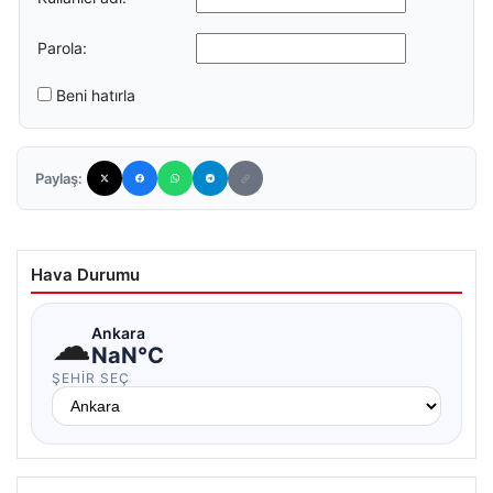
Parola:
Beni hatırla
Paylaş:
Hava Durumu
☁
Ankara
NaN°C
ŞEHIR SEÇ