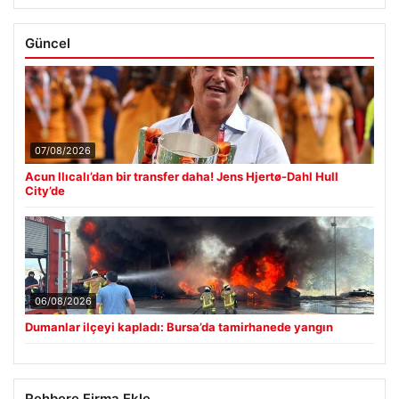
Güncel
07/08/2026
Acun Ilıcalı’dan bir transfer daha! Jens Hjertø-Dahl Hull
City’de
06/08/2026
Dumanlar ilçeyi kapladı: Bursa’da tamirhanede yangın
Rehbere Firma Ekle