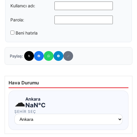
Kullanıcı adı:
Parola:
Beni hatırla
Paylaş:
Hava Durumu
☁
Ankara
NaN°C
ŞEHIR SEÇ