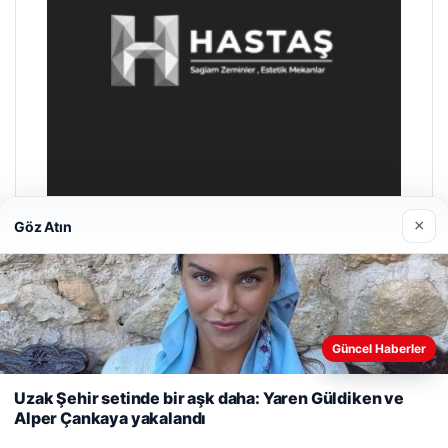
×
Göz Atın
Enes Kaplan Avukatlık Bürosu
28/04/2026
Web sitemizi nasıl kullandığınızı daha iyi anlayabilmek,
Güncel Haberler
deneyiminizi kişiselleştirmek ve geliştirmek amacıyla çerezler
kullanıyoruz.
Çerez Politikamız
Uzak Şehir setinde bir aşk daha: Yaren Güldiken ve
Alper Çankaya yakalandı
Reddet
Kabul Et