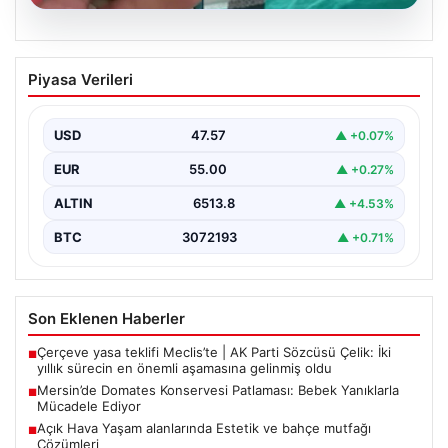
05.08.2026
Mersin’de Domates Konservesi
Piyasa Verileri
Patlaması: Bebek Yanıklarla Mücadele
Ediyor
USD
47.57
▲ +0.07%
19 Eylül 2023 tarihinde Mersin'in Çakır ailesi korku dolu
anlar yaşadı. Aile, misafirlikte oldukları…
EUR
55.00
▲ +0.27%
ALTIN
6513.8
▲ +4.53%
BTC
3072193
▲ +0.71%
Son Eklenen Haberler
Çerçeve yasa teklifi Meclis’te | AK Parti Sözcüsü Çelik: İki
■
yıllık sürecin en önemli aşamasına gelinmiş oldu
Mersin’de Domates Konservesi Patlaması: Bebek Yanıklarla
■
Mücadele Ediyor
Açık Hava Yaşam alanlarında Estetik ve bahçe mutfağı
■
Çözümleri