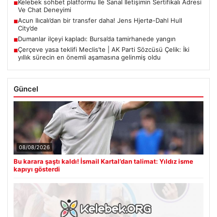
Kelebek sohbet platformu İle Sanal İletişimin Sertifikalı Adresi
■
Ve Chat Deneyimi
Acun Ilıcalı’dan bir transfer daha! Jens Hjertø-Dahl Hull
■
City’de
Dumanlar ilçeyi kapladı: Bursa’da tamirhanede yangın
■
Çerçeve yasa teklifi Meclis’te | AK Parti Sözcüsü Çelik: İki
■
yıllık sürecin en önemli aşamasına gelinmiş oldu
Güncel
08/08/2026
Bu karara şaştı kaldı! İsmail Kartal’dan talimat: Yıldız isme
kapıyı gösterdi