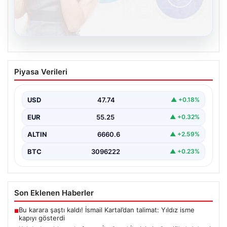
08.08.2026
Kelebek sohbet platformu İle Sanal
Piyasa Verileri
İletişimin Sertifikalı Adresi Ve Chat
Deneyimi
USD
47.74
▲ +0.18%
İnternet çağında bireylerin güvenli bir şekilde bağlantı
sağlaması kritik bir değer taşımaktadır. Günümüzde
EUR
55.25
▲ +0.32%
birçok…
ALTIN
6660.6
▲ +2.59%
BTC
3096222
▲ +0.23%
Son Eklenen Haberler
Bu karara şaştı kaldı! İsmail Kartal’dan talimat: Yıldız isme
■
kapıyı gösterdi