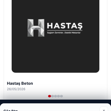
Hastaş Beton
26/05/2026
Web sitemizi nasıl kullandığınızı daha iyi anlayabilmek,
×
Göz Atın