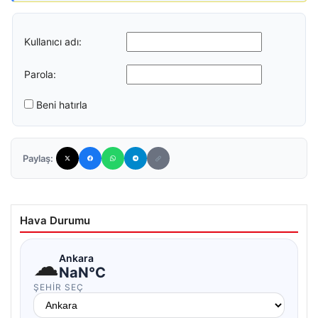
Kullanıcı adı:
Parola:
Beni hatırla
Paylaş:
Hava Durumu
☁
Ankara
NaN°C
ŞEHIR SEÇ