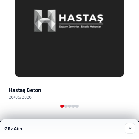
Hastaş Beton
26/05/2026
×
Göz Atın
Web sitemizi nasıl kullandığınızı daha iyi anlayabilmek,
deneyiminizi kişiselleştirmek ve geliştirmek amacıyla çerezler