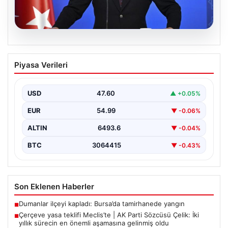
05.08.2026
Çerçeve yasa teklifi Meclis’te | AK Parti
Piyasa Verileri
Sözcüsü Çelik: İki yıllık sürecin en
önemli aşamasına gelinmiş oldu
USD
47.60
▲ +0.05%
EUR
54.99
▼ -0.06%
ALTIN
6493.6
▼ -0.04%
BTC
3064415
▼ -0.43%
Son Eklenen Haberler
Dumanlar ilçeyi kapladı: Bursa’da tamirhanede yangın
■
Çerçeve yasa teklifi Meclis’te | AK Parti Sözcüsü Çelik: İki
■
yıllık sürecin en önemli aşamasına gelinmiş oldu