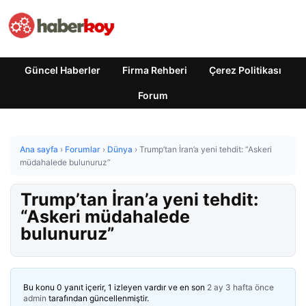
Güncel Haberler
Firma Rehberi
Çerez Politikası
Forum
Ana sayfa
›
Forumlar
›
Dünya
›
Trump’tan İran’a yeni tehdit: “Askeri
müdahalede bulunuruz”
Trump’tan İran’a yeni tehdit:
“Askeri müdahalede
bulunuruz”
Bu konu 0 yanıt içerir, 1 izleyen vardır ve en son
2 ay 3 hafta önce
admin
tarafından güncellenmiştir.