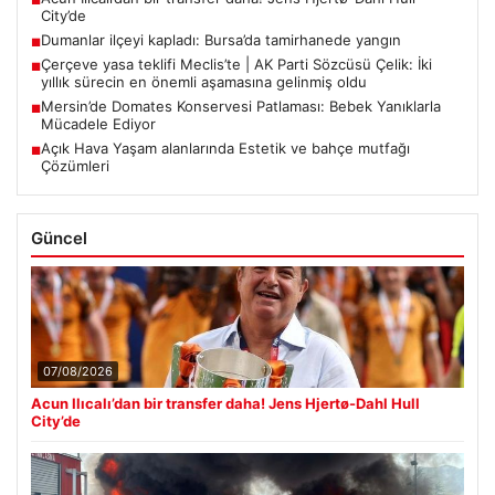
■
City’de
Dumanlar ilçeyi kapladı: Bursa’da tamirhanede yangın
■
Çerçeve yasa teklifi Meclis’te | AK Parti Sözcüsü Çelik: İki
■
yıllık sürecin en önemli aşamasına gelinmiş oldu
Mersin’de Domates Konservesi Patlaması: Bebek Yanıklarla
■
Mücadele Ediyor
Açık Hava Yaşam alanlarında Estetik ve bahçe mutfağı
■
Çözümleri
Güncel
07/08/2026
Acun Ilıcalı’dan bir transfer daha! Jens Hjertø-Dahl Hull
City’de