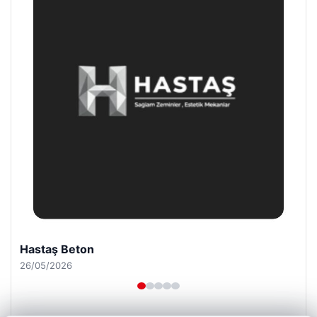
Enes Kaplan Avukatlık Bürosu
28/04/2026