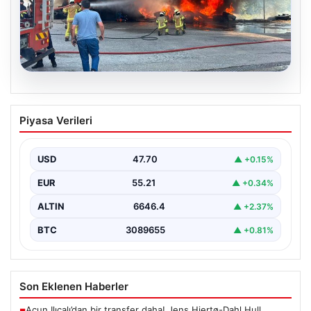
06.08.2026
Dumanlar ilçeyi kapladı: Bursa’da
Piyasa Verileri
tamirhanede yangın
USD
47.70
▲ +0.15%
EUR
55.21
▲ +0.34%
ALTIN
6646.4
▲ +2.37%
BTC
3089655
▲ +0.81%
Son Eklenen Haberler
Acun Ilıcalı’dan bir transfer daha! Jens Hjertø-Dahl Hull