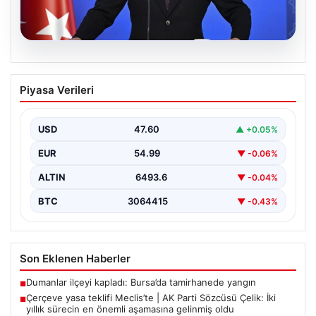
05.08.2026
Çerçeve yasa teklifi Meclis’te | AK Parti
Piyasa Verileri
Sözcüsü Çelik: İki yıllık sürecin en
önemli aşamasına gelinmiş oldu
USD
47.60
▲ +0.05%
EUR
54.99
▼ -0.06%
ALTIN
6493.6
▼ -0.04%
BTC
3064415
▼ -0.43%
Son Eklenen Haberler
Dumanlar ilçeyi kapladı: Bursa’da tamirhanede yangın
■
Çerçeve yasa teklifi Meclis’te | AK Parti Sözcüsü Çelik: İki
■
yıllık sürecin en önemli aşamasına gelinmiş oldu