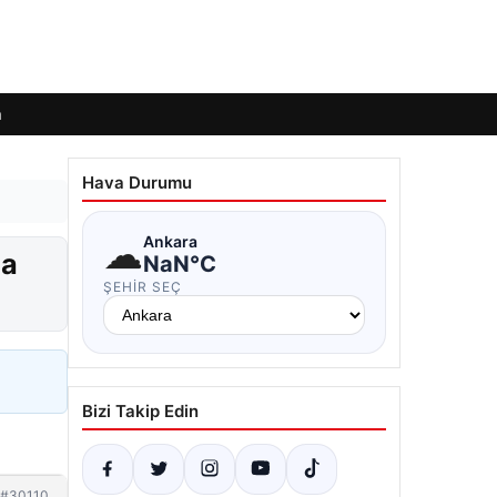
m
Hava Durumu
☁
Ankara
na
NaN°C
ŞEHIR SEÇ
Bizi Takip Edin
#30110