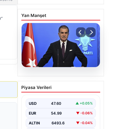
Yan Manşet
r”
05.08.2026
Çerçeve yasa teklifi
Piyasa Verileri
Meclis’te | AK Parti
Sözcüsü Çelik: İki yıllık
sürecin en önemli
USD
47.60
▲ +0.05%
aşamasına gelinmiş oldu
EUR
54.99
▼ -0.06%
ALTIN
6493.6
▼ -0.04%