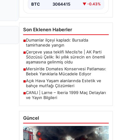
BTC
3064415
▼ -0.43%
Son Eklenen Haberler
Dumanlar ilçeyi kapladı: Bursa’da
■
tamirhanede yangın
Çerçeve yasa teklifi Meclis’te | AK Parti
■
Sözcüsü Çelik: İki yıllık sürecin en önemli
aşamasına gelinmiş oldu
Mersin’de Domates Konservesi Patlaması:
■
Bebek Yanıklarla Mücadele Ediyor
Açık Hava Yaşam alanlarında Estetik ve
■
bahçe mutfağı Çözümleri
CANLI | Larne – Iberia 1999 Maç Detayları
■
ve Yayın Bilgileri
Güncel