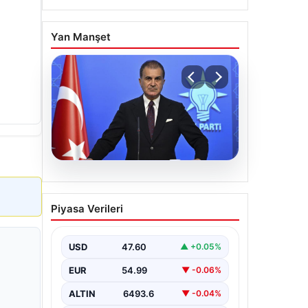
Yan Manşet
05.08.2026
Çerçeve yasa teklifi
Piyasa Verileri
Meclis’te | AK Parti
Sözcüsü Çelik: İki yıllık
sürecin en önemli
USD
47.60
▲ +0.05%
aşamasına gelinmiş oldu
EUR
54.99
▼ -0.06%
ALTIN
6493.6
▼ -0.04%