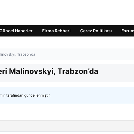
Güncel Haberler
Firma Rehberi
Çerez Politikası
Foru
linovskyi, Trabzon’da
ri Malinovskyi, Trabzon’da
min
tarafından güncellenmiştir.