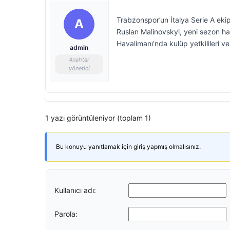
Trabzonspor’un İtalya Serie A eki
A
Ruslan Malinovskyi, yeni sezon haz
Havalimanı’nda kulüp yetkilileri ve
admin
Anahtar
yönetici
1 yazı görüntüleniyor (toplam 1)
Bu konuyu yanıtlamak için giriş yapmış olmalısınız.
Kullanıcı adı:
Parola: