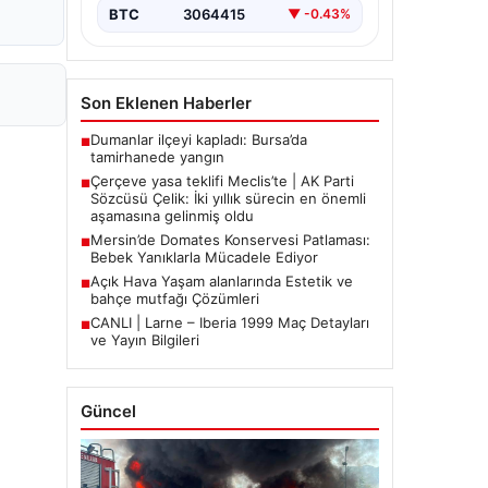
BTC
3064415
▼ -0.43%
Son Eklenen Haberler
Dumanlar ilçeyi kapladı: Bursa’da
■
tamirhanede yangın
Çerçeve yasa teklifi Meclis’te | AK Parti
■
Sözcüsü Çelik: İki yıllık sürecin en önemli
aşamasına gelinmiş oldu
Mersin’de Domates Konservesi Patlaması:
■
Bebek Yanıklarla Mücadele Ediyor
Açık Hava Yaşam alanlarında Estetik ve
■
bahçe mutfağı Çözümleri
CANLI | Larne – Iberia 1999 Maç Detayları
■
ve Yayın Bilgileri
Güncel