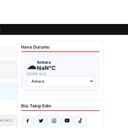
m
Hava Durumu
☁
Ankara
NaN°C
ŞEHIR SEÇ
Bizi Takip Edin
#29412