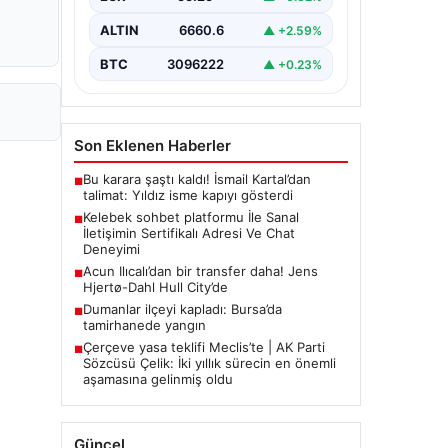
bir şekilde bağlantı sağlaması kritik
bir değer taşımaktadır. Günümüzde
ALTIN
6660.6
▲ +2.59%
birçok…
BTC
3096222
▲ +0.23%
Son Eklenen Haberler
Bu karara şaştı kaldı! İsmail Kartal’dan
■
talimat: Yıldız isme kapıyı gösterdi
Kelebek sohbet platformu İle Sanal
■
İletişimin Sertifikalı Adresi Ve Chat
Deneyimi
Acun Ilıcalı’dan bir transfer daha! Jens
■
Hjertø-Dahl Hull City’de
Dumanlar ilçeyi kapladı: Bursa’da
■
tamirhanede yangın
Çerçeve yasa teklifi Meclis’te | AK Parti
■
Sözcüsü Çelik: İki yıllık sürecin en önemli
aşamasına gelinmiş oldu
Güncel