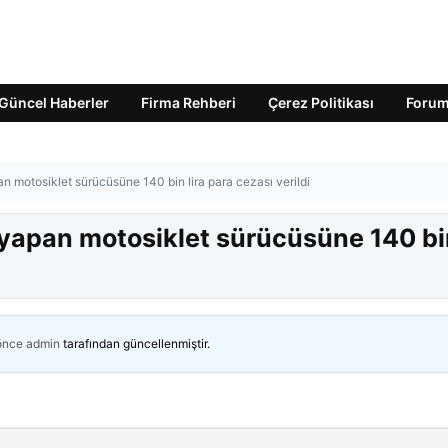
Güncel Haberler
Firma Rehberi
Çerez Politikası
Foru
an motosiklet sürücüsüne 140 bin lira para cezası verildi
k yapan motosiklet sürücüsüne 140 b
 önce
admin
tarafından güncellenmiştir.