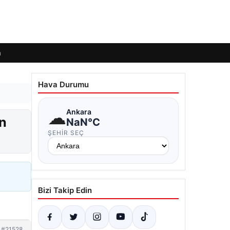
m
Hava Durumu
☁
Ankara
in
NaN°C
ŞEHIR SEÇ
Bizi Takip Edin
#21528