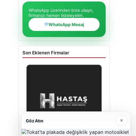
WhatsApp üzerinden bize ulaşın,
firmanızı hemen listeleyelim.
WhatsApp Mesaj
Son Eklenen Firmalar
×
Göz Atın