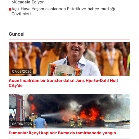
Mücadele Ediyor
Açık Hava Yaşam alanlarında Estetik ve bahçe mutfağı
■
Çözümleri
Güncel
07/08/2026
Acun Ilıcalı’dan bir transfer daha! Jens Hjertø-Dahl Hull
City’de
06/08/2026
Dumanlar ilçeyi kapladı: Bursa’da tamirhanede yangın