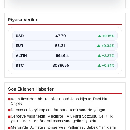
06.08.2026
Dumanlar ilçeyi kapladı: Bursa’da
Piyasa Verileri
tamirhanede yangın
USD
47.70
▲ +0.15%
EUR
55.21
▲ +0.34%
ALTIN
6646.4
▲ +2.37%
BTC
3089655
▲ +0.81%
Son Eklenen Haberler
Acun Ilıcalı’dan bir transfer daha! Jens Hjertø-Dahl Hull
■
City’de
Dumanlar ilçeyi kapladı: Bursa’da tamirhanede yangın
■
Çerçeve yasa teklifi Meclis’te | AK Parti Sözcüsü Çelik: İki
■
yıllık sürecin en önemli aşamasına gelinmiş oldu
Mersin’de Domates Konservesi Patlaması: Bebek Yanıklarla
■