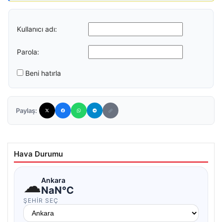
Kullanıcı adı:
Parola:
Beni hatırla
Paylaş:
Hava Durumu
☁
Ankara
NaN°C
ŞEHIR SEÇ