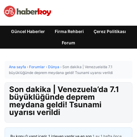
Güncel Haberler
Firma Rehberi
Çerez Politikası
Forum
Ana sayfa
›
Forumlar
›
Dünya
›
Son dakika | Venezuela’da 7.1
büyüklüğünde deprem meydana geldi! Tsunami uyarısı verildi
Son dakika | Venezuela’da 7.1
büyüklüğünde deprem
meydana geldi! Tsunami
uyarısı verildi
Bu konu 0 yanıt içerir, 1 izleyen vardır ve en son
1 ay 1 hafta önce