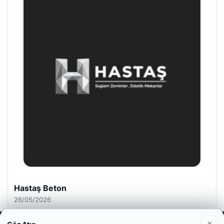
Enes Kaplan Avukatlık Bürosu
28/04/2026