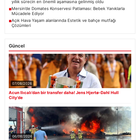
yıllık sürecin en önemli aşamasına gelinmiş oldu
Mersin’de Domates Konservesi Patlaması: Bebek Yanıklarla
■
Mücadele Ediyor
Açık Hava Yaşam alanlarında Estetik ve bahçe mutfağı
■
Çözümleri
Güncel
07/08/2026
Acun Ilıcalı’dan bir transfer daha! Jens Hjertø-Dahl Hull
City’de
06/08/2026