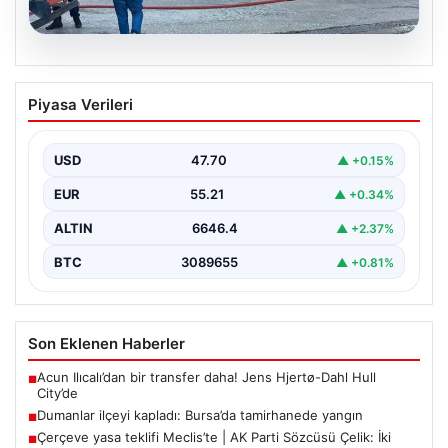
06.08.2026
Dumanlar ilçeyi kapladı: Bursa’da
Piyasa Verileri
tamirhanede yangın
USD
47.70
▲ +0.15%
EUR
55.21
▲ +0.34%
ALTIN
6646.4
▲ +2.37%
BTC
3089655
▲ +0.81%
Son Eklenen Haberler
Acun Ilıcalı’dan bir transfer daha! Jens Hjertø-Dahl Hull
■
City’de
Dumanlar ilçeyi kapladı: Bursa’da tamirhanede yangın
■
Çerçeve yasa teklifi Meclis’te | AK Parti Sözcüsü Çelik: İki
■