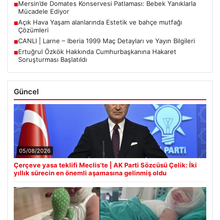
Mersin’de Domates Konservesi Patlaması: Bebek Yanıklarla
■
Mücadele Ediyor
Açık Hava Yaşam alanlarında Estetik ve bahçe mutfağı
■
Çözümleri
CANLI | Larne – Iberia 1999 Maç Detayları ve Yayın Bilgileri
■
Ertuğrul Özkök Hakkında Cumhurbaşkanına Hakaret
■
Soruşturması Başlatıldı
Güncel
05/08/2026
Çerçeve yasa teklifi Meclis’te | AK Parti Sözcüsü Çelik: İki
yıllık sürecin en önemli aşamasına gelinmiş oldu