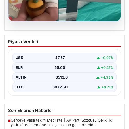
05.08.2026
Mersin’de Domates Konservesi
Piyasa Verileri
Patlaması: Bebek Yanıklarla Mücadele
Ediyor
USD
47.57
▲ +0.07%
19 Eylül 2023 tarihinde Mersin'in Çakır ailesi korku dolu
anlar yaşadı. Aile, misafirlikte oldukları…
EUR
55.00
▲ +0.27%
ALTIN
6513.8
▲ +4.53%
BTC
3072193
▲ +0.71%
Son Eklenen Haberler
Çerçeve yasa teklifi Meclis’te | AK Parti Sözcüsü Çelik: İki
■
yıllık sürecin en önemli aşamasına gelinmiş oldu