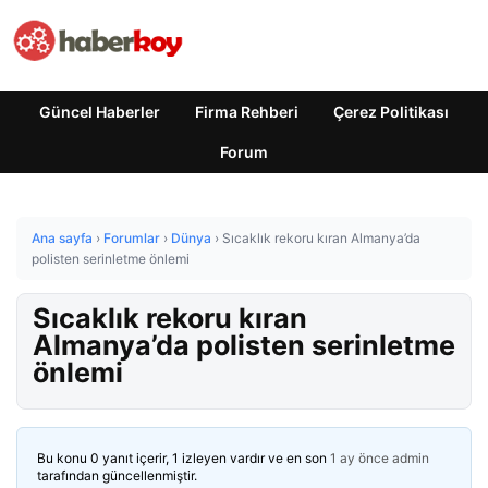
Güncel Haberler
Firma Rehberi
Çerez Politikası
Forum
Ana sayfa
›
Forumlar
›
Dünya
›
Sıcaklık rekoru kıran Almanya’da
polisten serinletme önlemi
Sıcaklık rekoru kıran
Almanya’da polisten serinletme
önlemi
Bu konu 0 yanıt içerir, 1 izleyen vardır ve en son
1 ay önce
admin
tarafından güncellenmiştir.