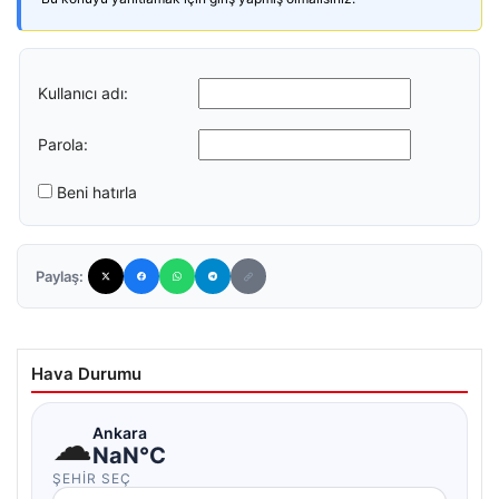
Kullanıcı adı:
Parola:
Beni hatırla
Paylaş:
Hava Durumu
☁
Ankara
NaN°C
ŞEHIR SEÇ