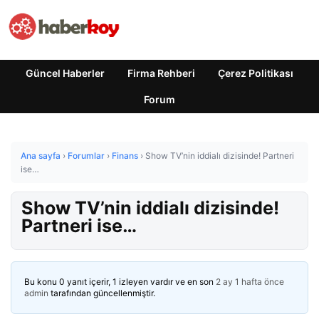
Güncel Haberler
Firma Rehberi
Çerez Politikası
Forum
Ana sayfa
›
Forumlar
›
Finans
›
Show TV’nin iddialı dizisinde! Partneri
ise…
Show TV’nin iddialı dizisinde!
Partneri ise…
Bu konu 0 yanıt içerir, 1 izleyen vardır ve en son
2 ay 1 hafta önce
admin
tarafından güncellenmiştir.