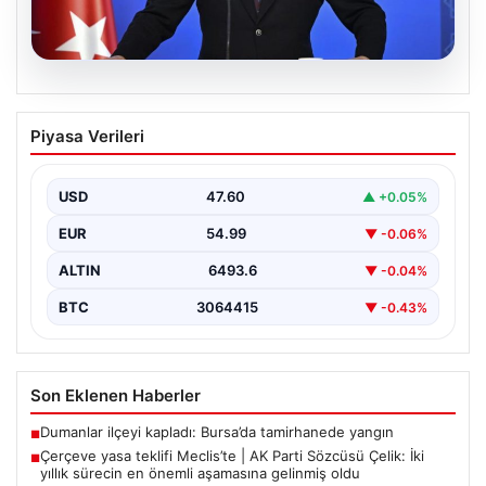
05.08.2026
Çerçeve yasa teklifi Meclis’te | AK Parti
Piyasa Verileri
Sözcüsü Çelik: İki yıllık sürecin en
önemli aşamasına gelinmiş oldu
USD
47.60
▲ +0.05%
EUR
54.99
▼ -0.06%
ALTIN
6493.6
▼ -0.04%
BTC
3064415
▼ -0.43%
Son Eklenen Haberler
Dumanlar ilçeyi kapladı: Bursa’da tamirhanede yangın
■
Çerçeve yasa teklifi Meclis’te | AK Parti Sözcüsü Çelik: İki
■
yıllık sürecin en önemli aşamasına gelinmiş oldu