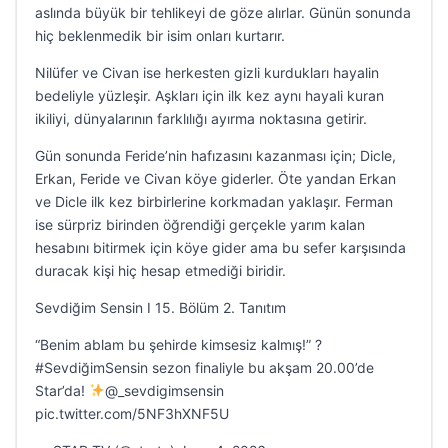
aslında büyük bir tehlikeyi de göze alırlar. Günün sonunda
hiç beklenmedik bir isim onları kurtarır.
Nilüfer ve Civan ise herkesten gizli kurdukları hayalin
bedeliyle yüzleşir. Aşkları için ilk kez aynı hayali kuran
ikiliyi, dünyalarının farklılığı ayırma noktasına getirir.
Gün sonunda Feride’nin hafızasını kazanması için; Dicle,
Erkan, Feride ve Civan köye giderler. Öte yandan Erkan
ve Dicle ilk kez birbirlerine korkmadan yaklaşır. Ferman
ise sürpriz birinden öğrendiği gerçekle yarım kalan
hesabını bitirmek için köye gider ama bu sefer karşısında
duracak kişi hiç hesap etmediği biridir.
Sevdiğim Sensin I 15. Bölüm 2. Tanıtım
“Benim ablam bu şehirde kimsesiz kalmış!” ?
#SevdiğimSensin sezon finaliyle bu akşam 20.00’de
Star’da!
@_sevdigimsensin
pic.twitter.com/5NF3hXNF5U