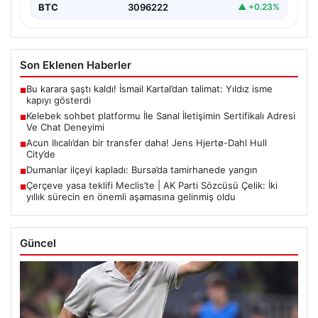
BTC
3096222
▲ +0.23%
Son Eklenen Haberler
Bu karara şaştı kaldı! İsmail Kartal’dan talimat: Yıldız isme
■
kapıyı gösterdi
Kelebek sohbet platformu İle Sanal İletişimin Sertifikalı Adresi
■
Ve Chat Deneyimi
Acun Ilıcalı’dan bir transfer daha! Jens Hjertø-Dahl Hull
■
City’de
Dumanlar ilçeyi kapladı: Bursa’da tamirhanede yangın
■
Çerçeve yasa teklifi Meclis’te | AK Parti Sözcüsü Çelik: İki
■
yıllık sürecin en önemli aşamasına gelinmiş oldu
Güncel