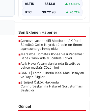
Aile, misafirlikte oldukları…
ALTIN
6513.8
▲ +4.53%
BTC
3072193
▲ +0.71%
Son Eklenen Haberler
Çerçeve yasa teklifi Meclis’te | AK Parti
■
Sözcüsü Çelik: İki yıllık sürecin en önemli
aşamasına gelinmiş oldu
Mersin’de Domates Konservesi Patlaması:
■
Bebek Yanıklarla Mücadele Ediyor
Açık Hava Yaşam alanlarında Estetik ve
■
bahçe mutfağı Çözümleri
CANLI | Larne – Iberia 1999 Maç Detayları
■
ve Yayın Bilgileri
Ertuğrul Özkök Hakkında
■
Cumhurbaşkanına Hakaret Soruşturması
Başlatıldı
Güncel