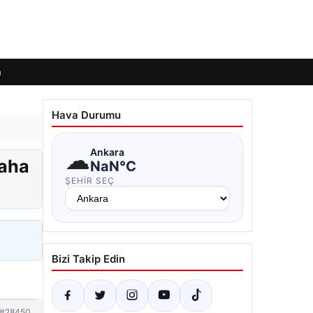
m
Hava Durumu
☁
Ankara
daha
NaN°C
ŞEHIR SEÇ
Bizi Takip Edin
#28450