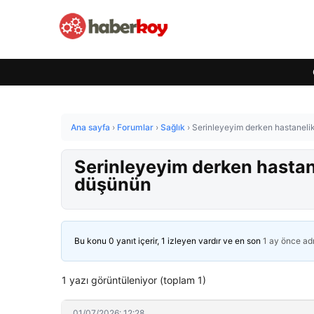
Ana sayfa
›
Forumlar
›
Sağlık
›
Serinleyeyim derken hastanelik
Serinleyeyim derken hastane
düşünün
Bu konu 0 yanıt içerir, 1 izleyen vardır ve en son
1 ay önce
ad
1 yazı görüntüleniyor (toplam 1)
01/07/2026: 12:28