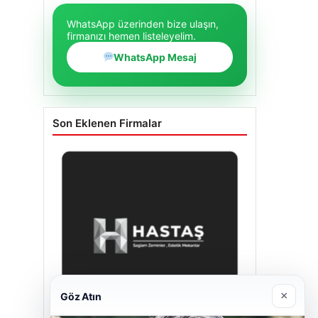
WhatsApp üzerinden bize ulaşın,
firmanızı hemen listeleyelim.
WhatsApp Mesaj
Son Eklenen Firmalar
×
Göz Atın