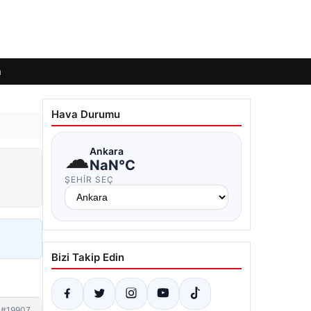
m
Hava Durumu
☁
Ankara
NaN°C
ŞEHIR SEÇ
Bizi Takip Edin
#19907