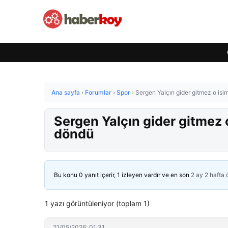
Ana sayfa
›
Forumlar
›
Spor
›
Sergen Yalçın gider gitmez o isi
Sergen Yalçın gider gitmez o
döndü
Bu konu 0 yanıt içerir, 1 izleyen vardır ve en son
2 ay 2 hafta
1 yazı görüntüleniyor (toplam 1)
21/05/2026: 01:31