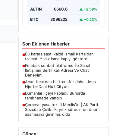
bir şekilde bağlantı sağlaması kritik
bir değer taşımaktadır. Günümüzde
ALTIN
6660.6
▲ +2.59%
birçok…
BTC
3096222
▲ +0.23%
Son Eklenen Haberler
Bu karara şaştı kaldı! İsmail Kartal’dan
■
talimat: Yıldız isme kapıyı gösterdi
Kelebek sohbet platformu İle Sanal
■
İletişimin Sertifikalı Adresi Ve Chat
Deneyimi
Acun Ilıcalı’dan bir transfer daha! Jens
■
Hjertø-Dahl Hull City’de
Dumanlar ilçeyi kapladı: Bursa’da
■
tamirhanede yangın
Çerçeve yasa teklifi Meclis’te | AK Parti
■
Sözcüsü Çelik: İki yıllık sürecin en önemli
aşamasına gelinmiş oldu
Güncel