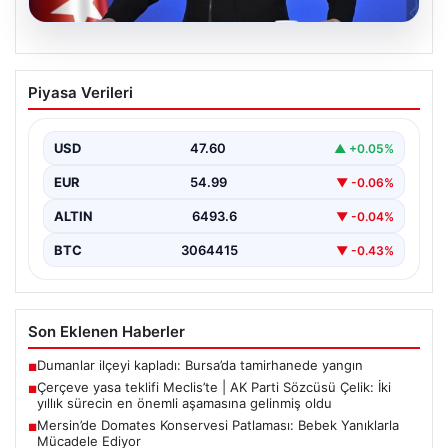
05.08.2026
Çerçeve yasa teklifi Meclis’te | AK Parti
Piyasa Verileri
Sözcüsü Çelik: İki yıllık sürecin en
önemli aşamasına gelinmiş oldu
USD
47.60
▲ +0.05%
EUR
54.99
▼ -0.06%
ALTIN
6493.6
▼ -0.04%
BTC
3064415
▼ -0.43%
Son Eklenen Haberler
Dumanlar ilçeyi kapladı: Bursa’da tamirhanede yangın
■
Çerçeve yasa teklifi Meclis’te | AK Parti Sözcüsü Çelik: İki
■
yıllık sürecin en önemli aşamasına gelinmiş oldu
Mersin’de Domates Konservesi Patlaması: Bebek Yanıklarla
■
Mücadele Ediyor