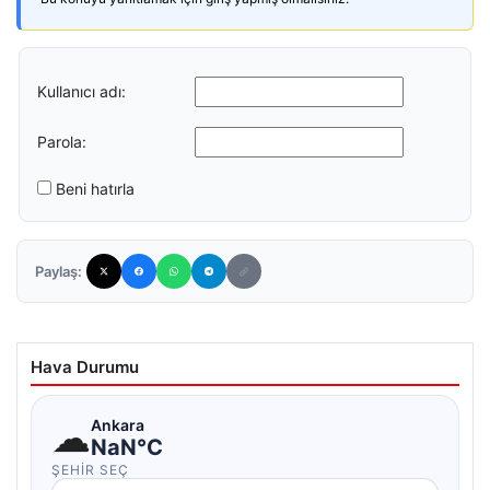
Kullanıcı adı:
Parola:
Beni hatırla
Paylaş:
Hava Durumu
☁
Ankara
NaN°C
ŞEHIR SEÇ