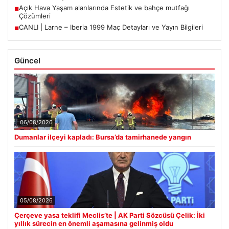
Açık Hava Yaşam alanlarında Estetik ve bahçe mutfağı
■
Çözümleri
CANLI | Larne – Iberia 1999 Maç Detayları ve Yayın Bilgileri
■
Güncel
06/08/2026
Dumanlar ilçeyi kapladı: Bursa’da tamirhanede yangın
05/08/2026
Çerçeve yasa teklifi Meclis’te | AK Parti Sözcüsü Çelik: İki
yıllık sürecin en önemli aşamasına gelinmiş oldu