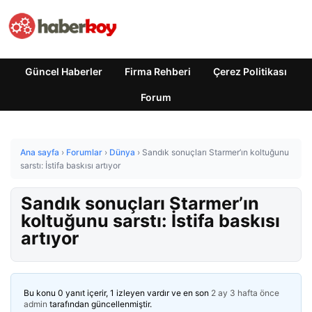
Güncel Haberler
Firma Rehberi
Çerez Politikası
Forum
Ana sayfa
›
Forumlar
›
Dünya
›
Sandık sonuçları Starmer’ın koltuğunu
sarstı: İstifa baskısı artıyor
Sandık sonuçları Starmer’ın
koltuğunu sarstı: İstifa baskısı
artıyor
Bu konu 0 yanıt içerir, 1 izleyen vardır ve en son
2 ay 3 hafta önce
admin
tarafından güncellenmiştir.