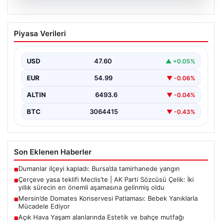
05.08.2026
Çerçeve yasa teklifi Meclis’te | AK Parti
Piyasa Verileri
Sözcüsü Çelik: İki yıllık sürecin en
önemli aşamasına gelinmiş oldu
USD
47.60
▲ +0.05%
EUR
54.99
▼ -0.06%
ALTIN
6493.6
▼ -0.04%
BTC
3064415
▼ -0.43%
Son Eklenen Haberler
Dumanlar ilçeyi kapladı: Bursa’da tamirhanede yangın
■
Çerçeve yasa teklifi Meclis’te | AK Parti Sözcüsü Çelik: İki
■
yıllık sürecin en önemli aşamasına gelinmiş oldu
Mersin’de Domates Konservesi Patlaması: Bebek Yanıklarla
■
Mücadele Ediyor
Açık Hava Yaşam alanlarında Estetik ve bahçe mutfağı
■