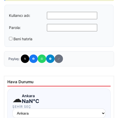
Kullanıcı adı:
Parola:
Beni hatırla
Paylaş:
Hava Durumu
☁
Ankara
NaN°C
ŞEHIR SEÇ