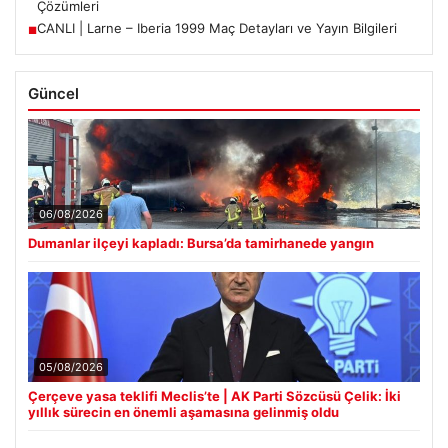
Çözümleri
CANLI | Larne – Iberia 1999 Maç Detayları ve Yayın Bilgileri
■
Güncel
06/08/2026
Dumanlar ilçeyi kapladı: Bursa’da tamirhanede yangın
05/08/2026
Çerçeve yasa teklifi Meclis’te | AK Parti Sözcüsü Çelik: İki
yıllık sürecin en önemli aşamasına gelinmiş oldu