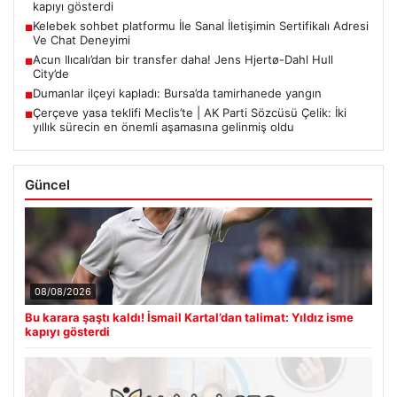
kapıyı gösterdi
Kelebek sohbet platformu İle Sanal İletişimin Sertifikalı Adresi
■
Ve Chat Deneyimi
Acun Ilıcalı’dan bir transfer daha! Jens Hjertø-Dahl Hull
■
City’de
Dumanlar ilçeyi kapladı: Bursa’da tamirhanede yangın
■
Çerçeve yasa teklifi Meclis’te | AK Parti Sözcüsü Çelik: İki
■
yıllık sürecin en önemli aşamasına gelinmiş oldu
Güncel
08/08/2026
Bu karara şaştı kaldı! İsmail Kartal’dan talimat: Yıldız isme
kapıyı gösterdi