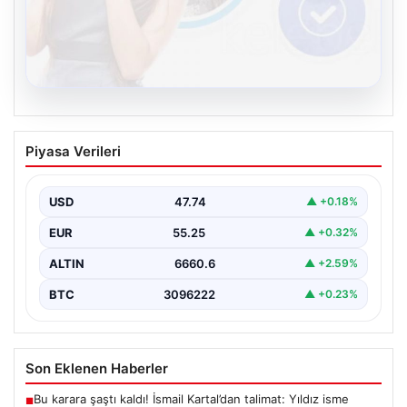
08.08.2026
Kelebek sohbet platformu İle Sanal
Piyasa Verileri
İletişimin Sertifikalı Adresi Ve Chat
Deneyimi
USD
47.74
▲ +0.18%
İnternet çağında bireylerin güvenli bir şekilde bağlantı
sağlaması kritik bir değer taşımaktadır. Günümüzde
EUR
55.25
▲ +0.32%
birçok…
ALTIN
6660.6
▲ +2.59%
BTC
3096222
▲ +0.23%
Son Eklenen Haberler
Bu karara şaştı kaldı! İsmail Kartal’dan talimat: Yıldız isme
■