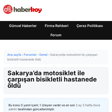
Güncel Haberler
Firma Rehberi
Çerez Politikası
Forum
Ana sayfa
›
Forumlar
›
Genel
›
Sakarya’da motosiklet ile çarpışan
bisikletli hastanede öldü
Sakarya’da motosiklet ile
çarpışan bisikletli hastanede
öldü
Bu konu 0 yanıt içerir, 1 izleyen vardır ve en son
2 ay 3 hafta önce
admin
tarafından güncellenmiştir.