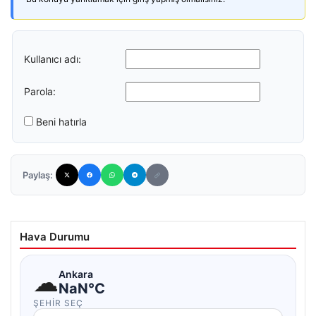
Kullanıcı adı:
Parola:
Beni hatırla
Paylaş:
Hava Durumu
☁
Ankara
NaN°C
ŞEHIR SEÇ