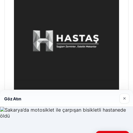
×
Göz Atın
Enes Kaplan Avukatlık Bürosu
28/04/2026