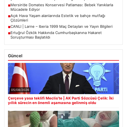
Mersin’de Domates Konservesi Patlaması: Bebek Yanıklarla
■
Mücadele Ediyor
Açık Hava Yaşam alanlarında Estetik ve bahçe mutfağı
■
Çözümleri
CANLI | Larne – Iberia 1999 Maç Detayları ve Yayın Bilgileri
■
Ertuğrul Özkök Hakkında Cumhurbaşkanına Hakaret
■
Soruşturması Başlatıldı
Güncel
05/08/2026
Çerçeve yasa teklifi Meclis’te | AK Parti Sözcüsü Çelik: İki
yıllık sürecin en önemli aşamasına gelinmiş oldu