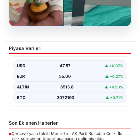
05.08.2026
Mersin’de Domates Konservesi
Piyasa Verileri
Patlaması: Bebek Yanıklarla Mücadele
Ediyor
USD
47.57
▲ +0.07%
19 Eylül 2023 tarihinde Mersin'in Çakır ailesi korku dolu
anlar yaşadı. Aile, misafirlikte oldukları…
EUR
55.00
▲ +0.27%
ALTIN
6513.8
▲ +4.53%
BTC
3072193
▲ +0.71%
Son Eklenen Haberler
Çerçeve yasa teklifi Meclis’te | AK Parti Sözcüsü Çelik: İki
■
yıllık sürecin en önemli aşamasına gelinmiş oldu