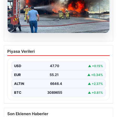
06.08.2026
Dumanlar ilçeyi kapladı: Bursa’da
Piyasa Verileri
tamirhanede yangın
USD
47.70
▲ +0.15%
EUR
55.21
▲ +0.34%
ALTIN
6646.4
▲ +2.37%
BTC
3089655
▲ +0.81%
Son Eklenen Haberler