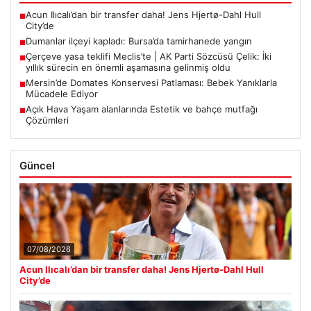
Acun Ilıcalı’dan bir transfer daha! Jens Hjertø-Dahl Hull
■
City’de
Dumanlar ilçeyi kapladı: Bursa’da tamirhanede yangın
■
Çerçeve yasa teklifi Meclis’te | AK Parti Sözcüsü Çelik: İki
■
yıllık sürecin en önemli aşamasına gelinmiş oldu
Mersin’de Domates Konservesi Patlaması: Bebek Yanıklarla
■
Mücadele Ediyor
Açık Hava Yaşam alanlarında Estetik ve bahçe mutfağı
■
Çözümleri
Güncel
07/08/2026
Acun Ilıcalı’dan bir transfer daha! Jens Hjertø-Dahl Hull
City’de