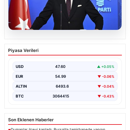
05.08.2026
Çerçeve yasa teklifi Meclis’te | AK Parti
Piyasa Verileri
Sözcüsü Çelik: İki yıllık sürecin en
önemli aşamasına gelinmiş oldu
USD
47.60
▲ +0.05%
EUR
54.99
▼ -0.06%
ALTIN
6493.6
▼ -0.04%
BTC
3064415
▼ -0.43%
Son Eklenen Haberler
Dumanlar ilçeyi kapladı: Bursa’da tamirhanede yangın