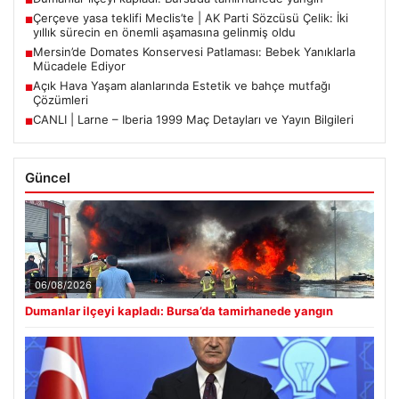
■
Çerçeve yasa teklifi Meclis’te | AK Parti Sözcüsü Çelik: İki
■
yıllık sürecin en önemli aşamasına gelinmiş oldu
Mersin’de Domates Konservesi Patlaması: Bebek Yanıklarla
■
Mücadele Ediyor
Açık Hava Yaşam alanlarında Estetik ve bahçe mutfağı
■
Çözümleri
CANLI | Larne – Iberia 1999 Maç Detayları ve Yayın Bilgileri
■
Güncel
06/08/2026
Dumanlar ilçeyi kapladı: Bursa’da tamirhanede yangın