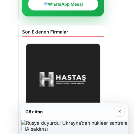
WhatsApp Mesaj
Son Eklenen Firmalar
×
Göz Atın
Enes Kaplan Avukatlık Bürosu