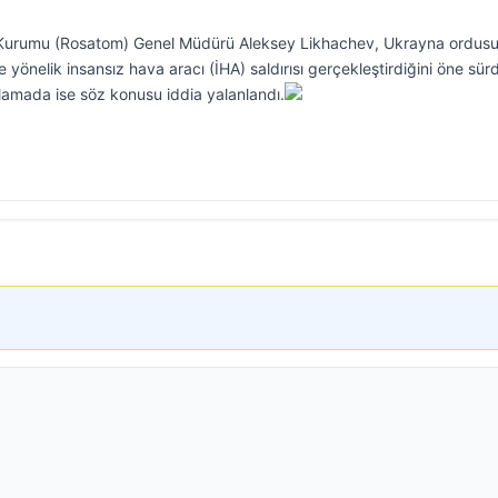
si Kurumu (Rosatom) Genel Müdürü Aleksey Likhachev, Ukrayna ordus
e yönelik insansız hava aracı (İHA) saldırısı gerçekleştirdiğini öne sür
amada ise söz konusu iddia yalanlandı.