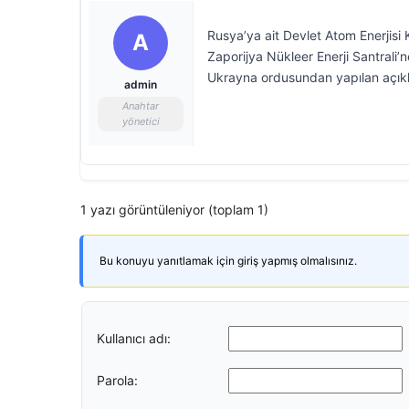
Rusya’ya ait Devlet Atom Enerji
A
Zaporijya Nükleer Enerji Santrali’n
Ukrayna ordusundan yapılan açıkl
admin
Anahtar
yönetici
1 yazı görüntüleniyor (toplam 1)
Bu konuyu yanıtlamak için giriş yapmış olmalısınız.
Kullanıcı adı:
Parola: