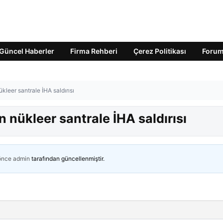
Güncel Haberler
Firma Rehberi
Çerez Politikası
Foru
leer santrale İHA saldırısı
nükleer santrale İHA saldırısı
 önce
admin
tarafından güncellenmiştir.