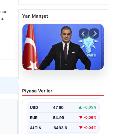
unun
Yan Manşet
dü.
05.08.2026
Çerçeve yasa teklifi
Piyasa Verileri
Meclis’te | AK Parti
Sözcüsü Çelik: İki yıllık
sürecin en önemli
USD
47.60
▲ +0.05%
aşamasına gelinmiş oldu
EUR
54.99
▼ -0.06%
ALTIN
6493.6
▼ -0.04%