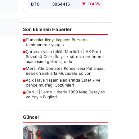
BTC
3064415
▼ -0.43%
Son Eklenen Haberler
Dumanlar ilçeyi kapladı: Bursa’da
■
tamirhanede yangın
Çerçeve yasa teklifi Meclis’te | AK Parti
■
Sözcüsü Çelik: İki yıllık sürecin en önemli
aşamasına gelinmiş oldu
Mersin’de Domates Konservesi Patlaması:
■
Bebek Yanıklarla Mücadele Ediyor
Açık Hava Yaşam alanlarında Estetik ve
■
bahçe mutfağı Çözümleri
CANLI | Larne – Iberia 1999 Maç Detayları
■
ve Yayın Bilgileri
Güncel