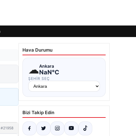
m
Hava Durumu
☁
Ankara
NaN°C
ŞEHIR SEÇ
Bizi Takip Edin
#21958