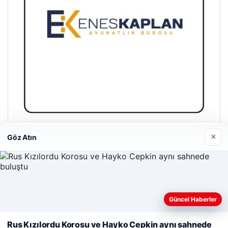
Enes Kaplan Avukatlık Bürosu
×
Göz Atın
28/04/2026
Web sitemizi nasıl kullandığınızı daha iyi anlayabilmek,
Güncel Haberler
deneyiminizi kişiselleştirmek ve geliştirmek amacıyla çerezler
kullanıyoruz.
Çerez Politikamız
Rus Kızılordu Korosu ve Hayko Cepkin aynı sahnede
© 2026 Haber Köy – Güncel Haberler