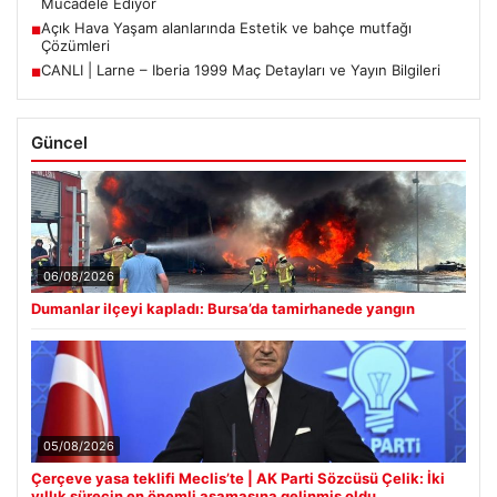
Mücadele Ediyor
Açık Hava Yaşam alanlarında Estetik ve bahçe mutfağı
■
Çözümleri
CANLI | Larne – Iberia 1999 Maç Detayları ve Yayın Bilgileri
■
Güncel
06/08/2026
Dumanlar ilçeyi kapladı: Bursa’da tamirhanede yangın
05/08/2026
Çerçeve yasa teklifi Meclis’te | AK Parti Sözcüsü Çelik: İki
yıllık sürecin en önemli aşamasına gelinmiş oldu