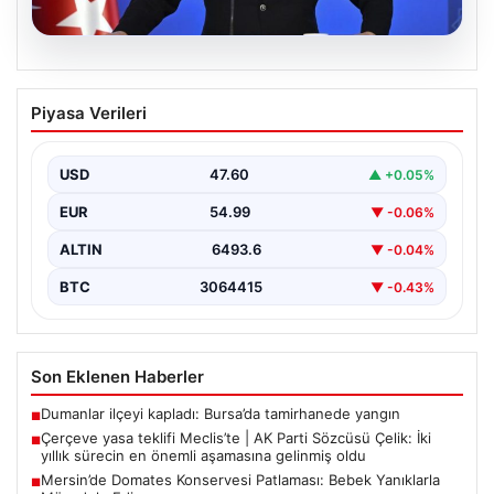
05.08.2026
Çerçeve yasa teklifi Meclis’te | AK Parti
Piyasa Verileri
Sözcüsü Çelik: İki yıllık sürecin en
önemli aşamasına gelinmiş oldu
USD
47.60
▲ +0.05%
EUR
54.99
▼ -0.06%
ALTIN
6493.6
▼ -0.04%
BTC
3064415
▼ -0.43%
Son Eklenen Haberler
Dumanlar ilçeyi kapladı: Bursa’da tamirhanede yangın
■
Çerçeve yasa teklifi Meclis’te | AK Parti Sözcüsü Çelik: İki
■
yıllık sürecin en önemli aşamasına gelinmiş oldu
Mersin’de Domates Konservesi Patlaması: Bebek Yanıklarla
■