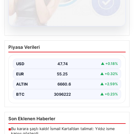
08.08.2026
Kelebek sohbet platformu İle Sanal
Piyasa Verileri
İletişimin Sertifikalı Adresi Ve Chat
Deneyimi
USD
47.74
▲ +0.18%
İnternet çağında bireylerin güvenli bir şekilde bağlantı
sağlaması kritik bir değer taşımaktadır. Günümüzde
EUR
55.25
▲ +0.32%
birçok…
ALTIN
6660.6
▲ +2.59%
BTC
3096222
▲ +0.23%
Son Eklenen Haberler
Bu karara şaştı kaldı! İsmail Kartal’dan talimat: Yıldız isme
■
kapıyı gösterdi