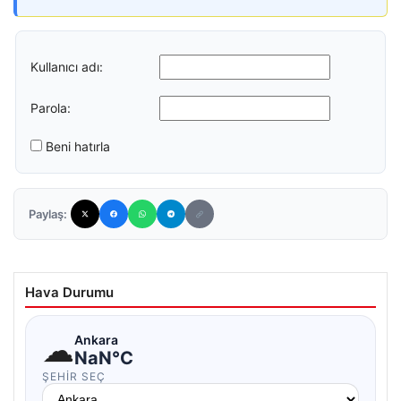
Kullanıcı adı:
Parola:
Beni hatırla
Paylaş:
Hava Durumu
☁
Ankara
NaN°C
ŞEHIR SEÇ