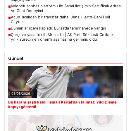
Kelebek sohbet platformu İle Sanal İletişimin Sertifikalı Adresi
■
Ve Chat Deneyimi
Acun Ilıcalı’dan bir transfer daha! Jens Hjertø-Dahl Hull
■
City’de
Dumanlar ilçeyi kapladı: Bursa’da tamirhanede yangın
■
Çerçeve yasa teklifi Meclis’te | AK Parti Sözcüsü Çelik: İki
■
yıllık sürecin en önemli aşamasına gelinmiş oldu
Güncel
08/08/2026
Bu karara şaştı kaldı! İsmail Kartal’dan talimat: Yıldız isme
kapıyı gösterdi