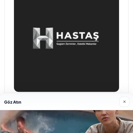
×
Göz Atın
Hastaş Beton
26/05/2026
Web sitemizi nasıl kullandığınızı daha iyi anlayabilmek,