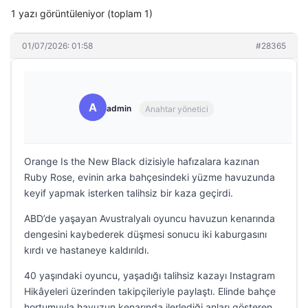
1 yazı görüntüleniyor (toplam 1)
01/07/2026: 01:58
#28365
A
admin
Anahtar yönetici
Orange Is the New Black dizisiyle hafızalara kazınan
Ruby Rose, evinin arka bahçesindeki yüzme havuzunda
keyif yapmak isterken talihsiz bir kaza geçirdi.
ABD’de yaşayan Avustralyalı oyuncu havuzun kenarında
dengesini kaybederek düşmesi sonucu iki kaburgasını
kırdı ve hastaneye kaldırıldı.
40 yaşındaki oyuncu, yaşadığı talihsiz kazayı Instagram
Hikâyeleri üzerinden takipçileriyle paylaştı. Elinde bahçe
hortumuyla havuzun kenarında ilerlediği anları gösteren