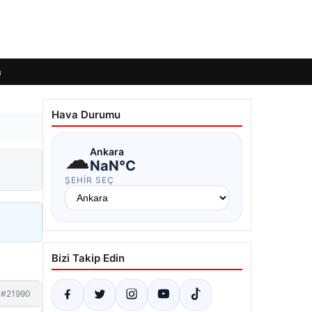
m
Hava Durumu
☁
Ankara
NaN°C
ŞEHIR SEÇ
Bizi Takip Edin
#21990