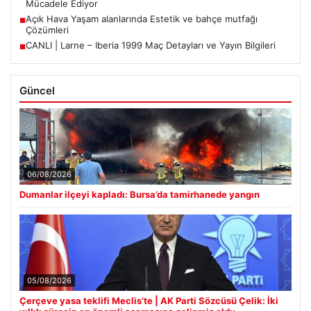
Mücadele Ediyor
Açık Hava Yaşam alanlarında Estetik ve bahçe mutfağı
■
Çözümleri
CANLI | Larne – Iberia 1999 Maç Detayları ve Yayın Bilgileri
■
Güncel
06/08/2026
Dumanlar ilçeyi kapladı: Bursa’da tamirhanede yangın
05/08/2026
Çerçeve yasa teklifi Meclis’te | AK Parti Sözcüsü Çelik: İki