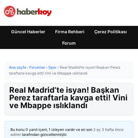
Güncel Haberler
Firma Rehberi
Çerez Politikası
Forum
Ana sayfa
›
Forumlar
›
Spor
›
Real Madrid’te isyan! Başkan Perez
taraftarla kavga etti! Vini ve Mbappe ıslıklandı
Real Madrid’te isyan! Başkan
Perez taraftarla kavga etti! Vini
ve Mbappe ıslıklandı
Bu konu 0 yanıt içerir, 1 izleyen vardır ve en son
2 ay 3 hafta önce
admin
tarafından güncellenmiştir.