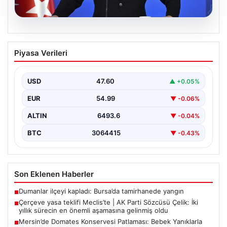
05.08.2026
Çerçeve yasa teklifi Meclis’te | AK Parti
Piyasa Verileri
Sözcüsü Çelik: İki yıllık sürecin en
önemli aşamasına gelinmiş oldu
USD
47.60
▲ +0.05%
EUR
54.99
▼ -0.06%
ALTIN
6493.6
▼ -0.04%
BTC
3064415
▼ -0.43%
Son Eklenen Haberler
Dumanlar ilçeyi kapladı: Bursa’da tamirhanede yangın
■
Çerçeve yasa teklifi Meclis’te | AK Parti Sözcüsü Çelik: İki
■
yıllık sürecin en önemli aşamasına gelinmiş oldu
Mersin’de Domates Konservesi Patlaması: Bebek Yanıklarla
■