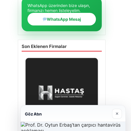
WhatsApp üzerinden bize ulaşın,
firmanızı hemen listeleyelim.
WhatsApp Mesaj
Son Eklenen Firmalar
×
Göz Atın