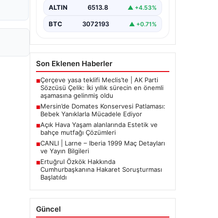
Aile, misafirlikte oldukları…
ALTIN
6513.8
▲ +4.53%
BTC
3072193
▲ +0.71%
Son Eklenen Haberler
Çerçeve yasa teklifi Meclis’te | AK Parti
■
Sözcüsü Çelik: İki yıllık sürecin en önemli
aşamasına gelinmiş oldu
Mersin’de Domates Konservesi Patlaması:
■
Bebek Yanıklarla Mücadele Ediyor
Açık Hava Yaşam alanlarında Estetik ve
■
bahçe mutfağı Çözümleri
CANLI | Larne – Iberia 1999 Maç Detayları
■
ve Yayın Bilgileri
Ertuğrul Özkök Hakkında
■
Cumhurbaşkanına Hakaret Soruşturması
Başlatıldı
Güncel