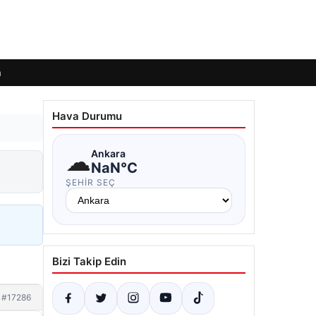
m
Hava Durumu
☁
Ankara
NaN°C
ŞEHIR SEÇ
Bizi Takip Edin
#17286