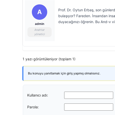
Prof. Dr. Oytun Erbaş, son günler
A
bulaşıyor? Fareden. İnsandan insa
duyacağınızı öğrenin. Bu And-v vi
admin
Anahtar
yönetici
1 yazı görüntüleniyor (toplam 1)
Bu konuyu yanıtlamak için giriş yapmış olmalısınız.
Kullanıcı adı:
Parola: