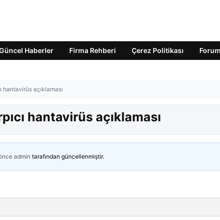
Güncel Haberler
Firma Rehberi
Çerez Politikası
Foru
cı hantavirüs açıklaması
rpıcı hantavirüs açıklaması
 önce
admin
tarafından güncellenmiştir.