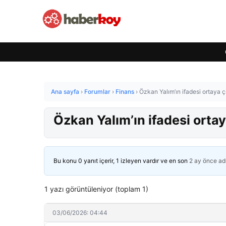
Ana sayfa
›
Forumlar
›
Finans
›
Özkan Yalım’ın ifadesi ortaya çı
Özkan Yalım’ın ifadesi ortaya
Bu konu 0 yanıt içerir, 1 izleyen vardır ve en son
2 ay önce
ad
1 yazı görüntüleniyor (toplam 1)
03/06/2026: 04:44