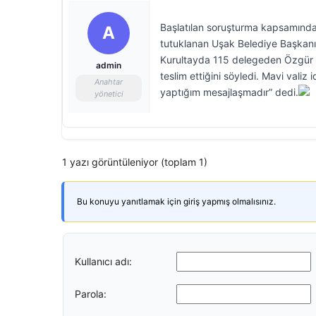
Başlatılan soruşturma kapsamında r
A
tutuklanan Uşak Belediye Başkanı Ö
Kurultayda 115 delegeden Özgür Öz
admin
teslim ettiğini söyledi. Mavi valiz 
Anahtar
yaptığım mesajlaşmadır” dedi.
yönetici
1 yazı görüntüleniyor (toplam 1)
Bu konuyu yanıtlamak için giriş yapmış olmalısınız.
Kullanıcı adı:
Parola: