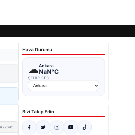
m
Hava Durumu
☁
Ankara
NaN°C
ŞEHIR SEÇ
Bizi Takip Edin
#22645