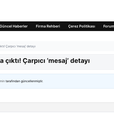
Güncel Haberler
Firma Rehberi
Çerez Politikası
Foru
ktı! Çarpıcı ‘mesaj’ detayı
 çıktı! Çarpıcı ‘mesaj’ detayı
min
tarafından güncellenmiştir.