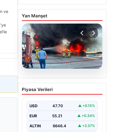
an ve
Yan Manşet
e’ye
l’le
06.08.2026
Dumanlar ilçeyi kapladı:
Piyasa Verileri
Bursa’da tamirhanede
yangın
USD
47.70
▲ +0.15%
EUR
55.21
▲ +0.34%
ALTIN
6646.4
▲ +2.37%