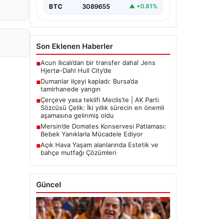
BTC
3089655
▲ +0.81%
Son Eklenen Haberler
Acun Ilıcalı’dan bir transfer daha! Jens
■
Hjertø-Dahl Hull City’de
Dumanlar ilçeyi kapladı: Bursa’da
■
tamirhanede yangın
Çerçeve yasa teklifi Meclis’te | AK Parti
■
Sözcüsü Çelik: İki yıllık sürecin en önemli
aşamasına gelinmiş oldu
Mersin’de Domates Konservesi Patlaması:
■
Bebek Yanıklarla Mücadele Ediyor
Açık Hava Yaşam alanlarında Estetik ve
■
bahçe mutfağı Çözümleri
Güncel