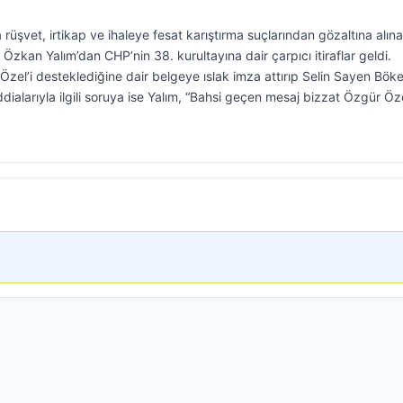
üşvet, irtikap ve ihaleye fesat karıştırma suçlarından gözaltına alın
zkan Yalım’dan CHP’nin 38. kurultayına dair çarpıcı itiraflar geldi.
el’i desteklediğine dair belgeye ıslak imza attırıp Selin Sayen Bök
iddialarıyla ilgili soruya ise Yalım, “Bahsi geçen mesaj bizzat Özgür Öze