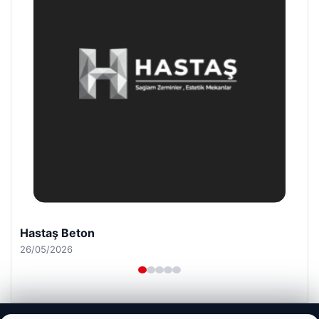
Enes Kaplan Avukatlık Bürosu
28/04/2026