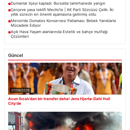
Dumanlar ilçeyi kapladı: Bursa’da tamirhanede yangın
■
Çerçeve yasa teklifi Meclis’te | AK Parti Sözcüsü Çelik: İki
■
yıllık sürecin en önemli aşamasına gelinmiş oldu
Mersin’de Domates Konservesi Patlaması: Bebek Yanıklarla
■
Mücadele Ediyor
Açık Hava Yaşam alanlarında Estetik ve bahçe mutfağı
■
Çözümleri
Güncel
07/08/2026
Acun Ilıcalı’dan bir transfer daha! Jens Hjertø-Dahl Hull
City’de