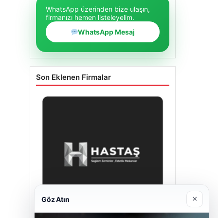
WhatsApp üzerinden bize ulaşın,
firmanızı hemen listeleyelim.
WhatsApp Mesaj
Son Eklenen Firmalar
×
Göz Atın