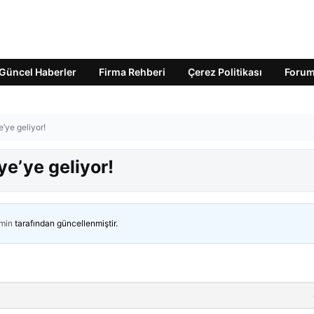
Güncel Haberler
Firma Rehberi
Çerez Politikası
Foru
’ye geliyor!
e’ye geliyor!
min
tarafından güncellenmiştir.