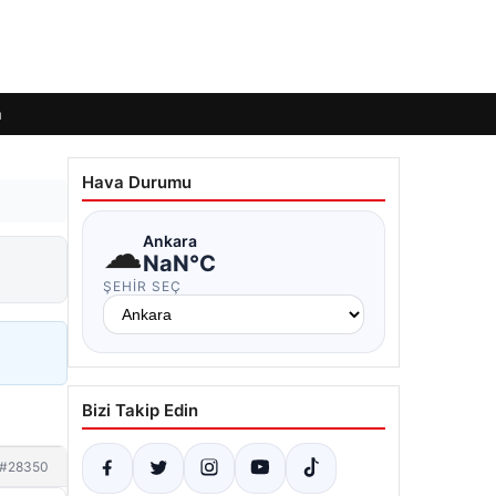
m
Hava Durumu
☁
Ankara
NaN°C
ŞEHIR SEÇ
Bizi Takip Edin
#28350