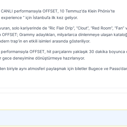
n CANLI performansıyla OFFSET, 10 Temmuz’da Klein Phönix’te
experience ” için İstanbul’a ilk kez geliyor.
uran, solo kariyerinde de “Ric Flair Drip”, “Clout”, “Red Room”, “Fan” 
n OFFSET; Grammy adaylıkları, milyarlarca dinlenmeye ulaşan katalo
rn trap’in en etkili isimleri arasında gösteriliyor.
 performansıyla OFFSET, hit parçalarını yaklaşık 30 dakika boyunca 
ir gece deneyimine dönüştürmeye hazırlanıyor.
den biriyle aynı atmosferi paylaşmak için biletler Bugece ve Passo’da