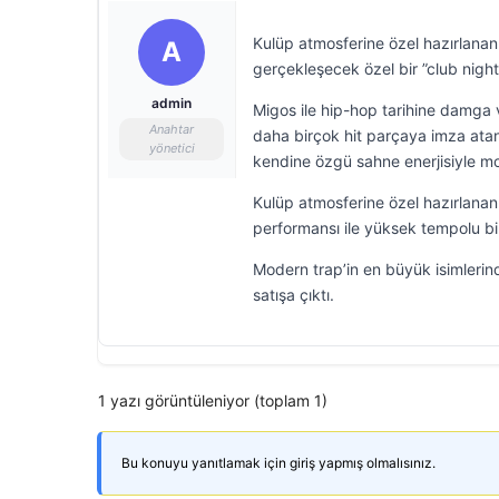
Kulüp atmosferine özel hazırlana
A
gerçekleşecek özel bir ”club night 
admin
Migos ile hip-hop tarihine damga v
Anahtar
daha birçok hit parçaya imza ata
yönetici
kendine özgü sahne enerjisiyle mode
Kulüp atmosferine özel hazırlanan
performansı ile yüksek tempolu b
Modern trap’in en büyük isimlerin
satışa çıktı.
1 yazı görüntüleniyor (toplam 1)
Bu konuyu yanıtlamak için giriş yapmış olmalısınız.