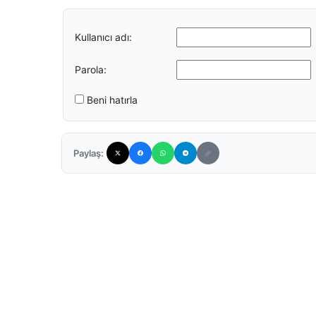
Kullanıcı adı:
Parola:
Beni hatırla
Paylaş: