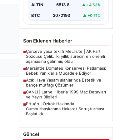
Aile, misafirlikte oldukları…
ALTIN
6513.8
▲ +4.53%
BTC
3072193
▲ +0.71%
Son Eklenen Haberler
Çerçeve yasa teklifi Meclis’te | AK Parti
■
Sözcüsü Çelik: İki yıllık sürecin en önemli
aşamasına gelinmiş oldu
Mersin’de Domates Konservesi Patlaması:
■
Bebek Yanıklarla Mücadele Ediyor
Açık Hava Yaşam alanlarında Estetik ve
■
bahçe mutfağı Çözümleri
CANLI | Larne – Iberia 1999 Maç Detayları
■
ve Yayın Bilgileri
Ertuğrul Özkök Hakkında
■
Cumhurbaşkanına Hakaret Soruşturması
Başlatıldı
Güncel