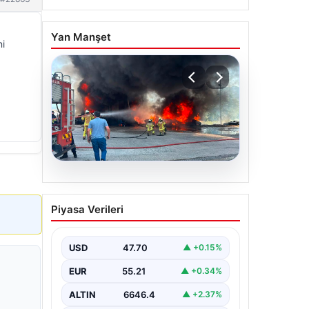
Yan Manşet
ni
06.08.2026
Dumanlar ilçeyi kapladı:
Piyasa Verileri
Bursa’da tamirhanede
yangın
USD
47.70
▲ +0.15%
EUR
55.21
▲ +0.34%
ALTIN
6646.4
▲ +2.37%