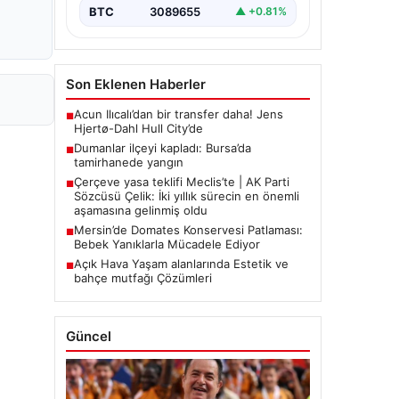
BTC
3089655
▲ +0.81%
Son Eklenen Haberler
Acun Ilıcalı’dan bir transfer daha! Jens
■
Hjertø-Dahl Hull City’de
Dumanlar ilçeyi kapladı: Bursa’da
■
tamirhanede yangın
Çerçeve yasa teklifi Meclis’te | AK Parti
■
Sözcüsü Çelik: İki yıllık sürecin en önemli
aşamasına gelinmiş oldu
Mersin’de Domates Konservesi Patlaması:
■
Bebek Yanıklarla Mücadele Ediyor
Açık Hava Yaşam alanlarında Estetik ve
■
bahçe mutfağı Çözümleri
Güncel