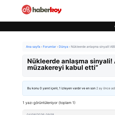
Ana sayfa
›
Forumlar
›
Dünya
›
Nükleerde anlaşma sinyali! ABD
Nükleerde anlaşma sinyali! 
müzakereyi kabul etti”
Bu konu 0 yanıt içerir, 1 izleyen vardır ve en son
2 ay önce
ad
1 yazı görüntüleniyor (toplam 1)
04/06/2026: 09:58