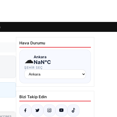
m
Hava Durumu
☁
Ankara
NaN°C
ŞEHIR SEÇ
Bizi Takip Edin
#22863