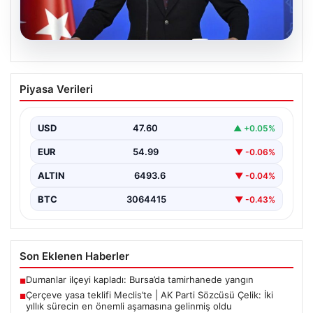
05.08.2026
Çerçeve yasa teklifi Meclis’te | AK Parti
Piyasa Verileri
Sözcüsü Çelik: İki yıllık sürecin en
önemli aşamasına gelinmiş oldu
USD
47.60
▲ +0.05%
EUR
54.99
▼ -0.06%
ALTIN
6493.6
▼ -0.04%
BTC
3064415
▼ -0.43%
Son Eklenen Haberler
Dumanlar ilçeyi kapladı: Bursa’da tamirhanede yangın
■
Çerçeve yasa teklifi Meclis’te | AK Parti Sözcüsü Çelik: İki
■
yıllık sürecin en önemli aşamasına gelinmiş oldu